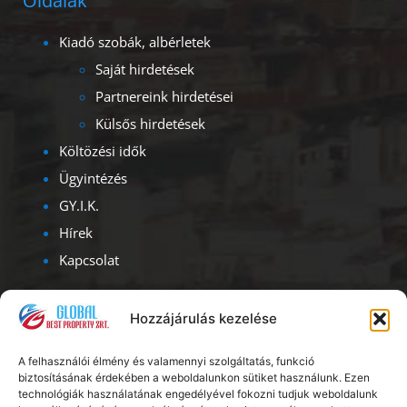
Oldalak
Kiadó szobák, albérletek
Saját hirdetések
Partnereink hirdetései
Külsős hirdetések
Költözési idők
Ügyintézés
GY.I.K.
Hírek
Kapcsolat
Kapcsolat
Hozzájárulás kezelése
Iroda címe – ügyfélfogadás:
A felhasználói élmény és valamennyi szolgáltatás, funkció
1093, Budapest, Lónyay u. 47.
biztosításának érdekében a weboldalunkon sütiket használunk. Ezen
Albérlet Corporation
technológiák használatának engedélyével fokozni tudjuk weboldalunk