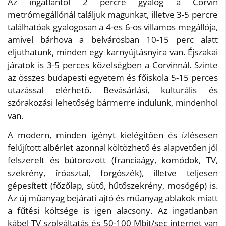
Az ingatlantól 2 percre gyalog a Corvin
metrómegállónál találjuk magunkat, illetve 3-5 percre
találhatóak gyalogosan a 4-es 6-os villamos megállója,
amivel bárhova a belvárosban 10-15 perc alatt
eljuthatunk, minden egy karnyújtásnyira van. Éjszakai
járatok is 3-5 perces közelségben a Corvinnál. Szinte
az összes budapesti egyetem és főiskola 5-15 perces
utazással elérhető. Bevásárlási, kulturális és
szórakozási lehetőség bármerre indulunk, mindenhol
van.
A modern, minden igényt kielégítően és ízlésesen
felújított albérlet azonnal költözhető és alapvetően jól
felszerelt és bútorozott (franciaágy, komódok, TV,
szekrény, íróasztal, forgószék), illetve teljesen
gépesített (főzőlap, sütő, hűtőszekrény, mosógép) is.
Az új műanyag bejárati ajtó és műanyag ablakok miatt
a fűtési költsége is igen alacsony. Az ingatlanban
kábel TV szolgáltatás és 50-100 Mbit/sec internet van