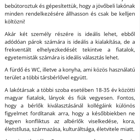
bebútoroztuk és gépesítettük, hogy a jövőbeli lakónak
minden rendelkezésére állhasson és csak be kelljen
költözni!
Akár két személy részére is ideális lehet, ebből
adódóan párok számára is ideális a kialakítása, de a
frekventált elhelyezkedését tekintve a fiatalok,
egyetemisták számára is ideális választás lehet.
A fürdő és WC, illetve a konyha, ami közös használatú
terület a többi társbérlővel együtt.
A lakótársak a többi szoba esetében 18-35 év közötti
magyar fiatalok, lányok és fiúk vegyesen. Fontos,
hogy a bérlők kiválasztásánál kollégáink különös
figyelmet fordítanak arra, hogy a későbbiekben ne
legyen konfliktus az albérlők viselkedése, kora,
életstílusa, származása, kulturáltsága, életvitele miatt.