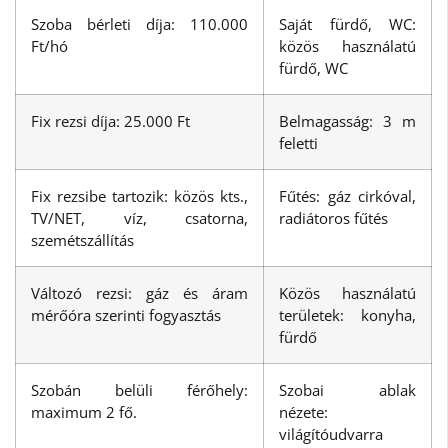
Szoba bérleti díja: 110.000
Saját fürdő, WC:
Ft/hó
közös használatú
fürdő, WC
Fix rezsi díja: 25.000 Ft
Belmagasság: 3 m
feletti
Fix rezsibe tartozik: közös kts.,
Fűtés: gáz cirkóval,
TV/NET, víz, csatorna,
radiátoros fűtés
szemétszállítás
Változó rezsi: gáz és áram
Közös használatú
mérőóra szerinti fogyasztás
területek: konyha,
fürdő
Szobán belüli férőhely:
Szobai ablak
maximum 2 fő.
nézete:
világítóudvarra