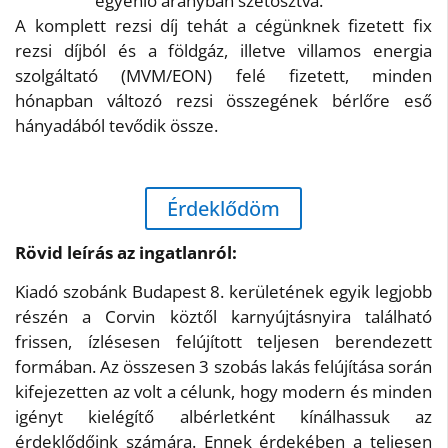
egyenlő arányban szétosztva.
A komplett rezsi díj tehát a cégünknek fizetett fix
rezsi díjból és a földgáz, illetve villamos energia
szolgáltató (MVM/EON) felé fizetett, minden
hónapban változó rezsi összegének bérlőre eső
hányadából tevődik össze.
Érdeklődöm
Rövid leírás az ingatlanról:
Kiadó szobánk Budapest 8. kerületének egyik legjobb
részén a Corvin köztől karnyújtásnyira található
frissen, ízlésesen felújított teljesen berendezett
formában. Az összesen 3 szobás lakás felújítása során
kifejezetten az volt a célunk, hogy modern és minden
igényt kielégítő albérletként kínálhassuk az
érdeklődőink számára. Ennek érdekében a teljesen