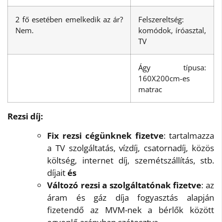
2 fő esetében emelkedik az ár?
Felszereltség:
Nem.
komódok, íróasztal,
TV
Ágy típusa:
160X200cm-es
matrac
Rezsi díj:
Fix rezsi cégünknek fizetve
: tartalmazza
a TV szolgáltatás, vízdíj, csatornadíj, közös
költség, internet díj, szemétszállítás, stb.
díjait
és
Változó rezsi a szolgáltatónak fizetve
: az
áram és gáz díja fogyasztás alapján
fizetendő az MVM-nek a bérlők között