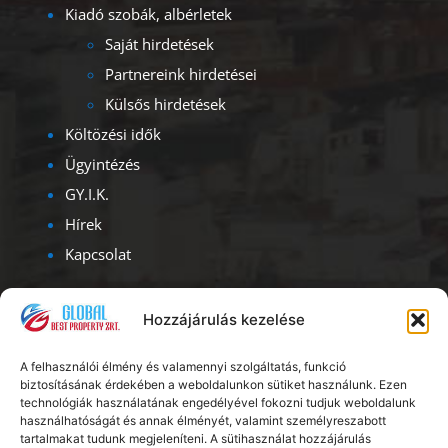
Kiadó szobák, albérletek
Saját hirdetések
Partnereink hirdetései
Külsős hirdetések
Költözési idők
Ügyintézés
GY.I.K.
Hírek
Kapcsolat
Kapcsolat
Hozzájárulás kezelése
Iroda címe – ügyfélfogadás:
A felhasználói élmény és valamennyi szolgáltatás, funkció
1093, Budapest, Lónyay u. 47.
biztosításának érdekében a weboldalunkon sütiket használunk. Ezen
Albérlet Corporation
technológiák használatának engedélyével fokozni tudjuk weboldalunk
használhatóságát és annak élményét, valamint személyreszabott
Ügyfélszolgálat: H – V: 08.00 – 20.00
tartalmakat tudunk megjeleníteni. A sütihasználat hozzájárulás