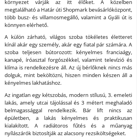
környezet várják az itt élőket. A közelben
megtalálható a Határ úti Shopmark bevásárlóközpont,
több busz- és villamosmegálló, valamint a Gyáli út is
könnyen elérhető.
A külön zárható, világos szoba tökéletes életteret
kínál akár egy személy, akár egy fiatal pár számára. A
szoba teljesen bútorozott: kényelmes franciaágy,
kanapé, íróasztal forgószékkel, valamint televízió és
klíma is rendelkezésre áll. Az új bérlőknek nincs más
dolguk, mint beköltözni, hiszen minden készen áll a
kényelmes lakhatáshoz.
Az ingatlan egy kétszobás, modern stílusú, 3. emeleti
lakás, amely utcai tájolással és 3 métert meghaladó
belmagassággal rendelkezik. Bár lift nincs az
épületben, a lakás kényelmes és praktikusan
kialakított. A radiátoros fűtés és a műanyag
nyílászárók biztosítják az alacsony rezsiköltségeket.