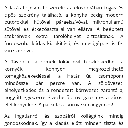
A lakás teljesen felszerelt: az előszobában fogas és
cipős szekrény található, a konyha pedig modern
bútorokkal, hűtővel, páraelszívóval, mikrohullámú
sütővel és étkezőasztallal van ellátva. A beépített
szekrények extra tárolóhelyet biztosítanak. A
fürdőszoba kádas kialakítású, és mosógéppel is fel
van szerelve.
A Távíró utca remek lokációval büszkélkedhet: a
környék könnyen megközelíthető
tömegközlekedéssel, a Határ úti csomópont
mindössze pár percre van. A zöldövezeti
elhelyezkedés és a rendezett környezet garantálja,
hogy itt egyszerre élvezhető a nyugalom és a városi
élet kényelme. A parkolás a környéken ingyenes!
Az ingatlanról és szobáiról kollégáink mindig
gondoskodnak, így a kiadás előtt minden tiszta és