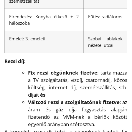
szemétszállítás
Elrendezés: Konyha étkező + 2
Fűtés: radiátoros
hálószoba
Emelet: 3. emeleti
Szobai ablakok
nézete: utcai
Rezsi díj:
Fix rezsi cégünknek fizetve
: tartalmazza
a TV szolgáltatás, vízdíj, csatornadíj, közös
költség, internet díj, szemétszállítás, stb.
díjait
és
Változó rezsi a szolgáltatónak fizetve
: az
áram és gáz díja fogyasztás alapján
fizetendő az MVM-nek a bérlők között
egyenlő arányban szétosztva.
A komplett rezsi díj tehát a cégünknek fizetett fix