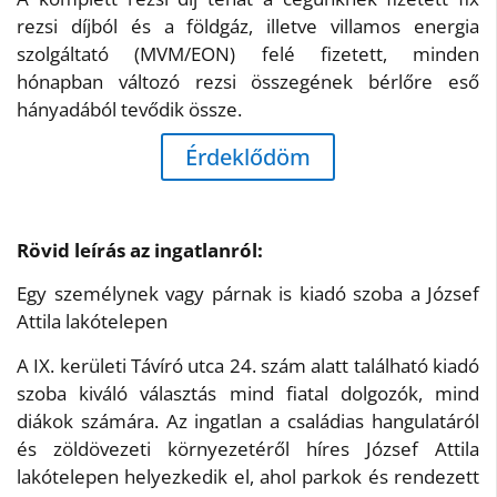
rezsi díjból és a földgáz, illetve villamos energia
szolgáltató (MVM/EON) felé fizetett, minden
hónapban változó rezsi összegének bérlőre eső
hányadából tevődik össze.
Érdeklődöm
Rövid leírás az ingatlanról:
Egy személynek vagy párnak is kiadó szoba a József
Attila lakótelepen
A IX. kerületi Távíró utca 24. szám alatt található kiadó
szoba kiváló választás mind fiatal dolgozók, mind
diákok számára. Az ingatlan a családias hangulatáról
és zöldövezeti környezetéről híres József Attila
lakótelepen helyezkedik el, ahol parkok és rendezett