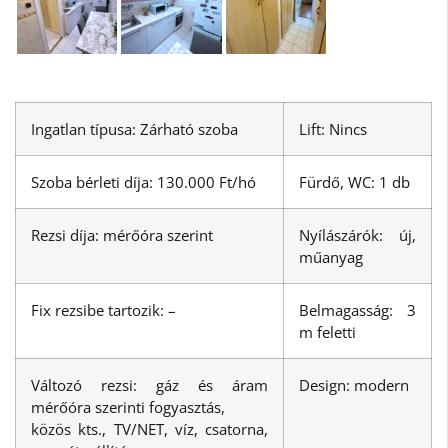
Ingatlan típusa: Zárható szoba
Lift: Nincs
Szoba bérleti díja: 130.000 Ft/hó
Fürdő, WC: 1 db
Rezsi díja: mérőóra szerint
Nyílászárók: új,
műanyag
Fix rezsibe tartozik: –
Belmagasság: 3
m feletti
Változó rezsi: gáz és áram
Design: modern
mérőóra szerinti fogyasztás,
közös kts., TV/NET, víz, csatorna,