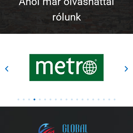
Ahol már olvashattál
rólunk