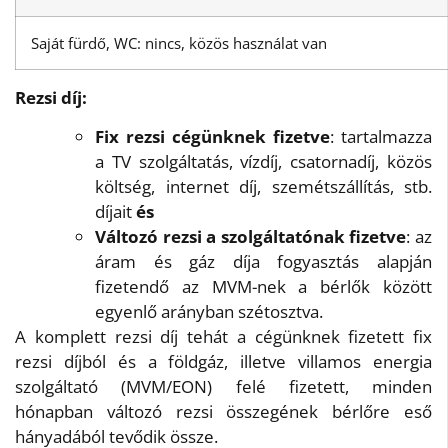
Saját fürdő, WC: nincs, közös használat van
Rezsi díj:
Fix rezsi cégünknek fizetve
: tartalmazza
a TV szolgáltatás, vízdíj, csatornadíj, közös
költség, internet díj, szemétszállítás, stb.
díjait
és
Változó rezsi a szolgáltatónak fizetve
: az
áram és gáz díja fogyasztás alapján
fizetendő az MVM-nek a bérlők között
egyenlő arányban szétosztva.
A komplett rezsi díj tehát a cégünknek fizetett fix
rezsi díjból és a földgáz, illetve villamos energia
szolgáltató (MVM/EON) felé fizetett, minden
hónapban változó rezsi összegének bérlőre eső
hányadából tevődik össze.