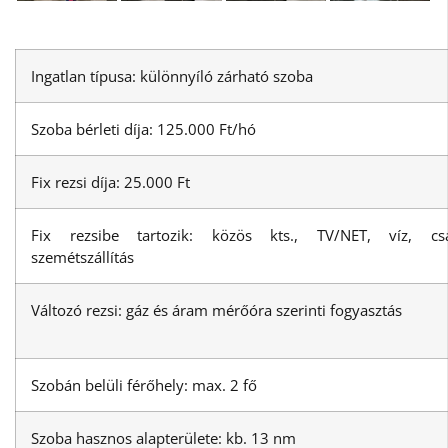
Ingatlan típusa: különnyíló zárható szoba
Szoba bérleti díja: 125.000 Ft/hó
Fix rezsi díja: 25.000 Ft
Fix rezsibe tartozik: közös kts., TV/NET, víz, csa
szemétszállítás
Változó rezsi: gáz és áram mérőóra szerinti fogyasztás
Szobán belüli férőhely: max. 2 fő
Szoba hasznos alapterülete: kb. 13 nm