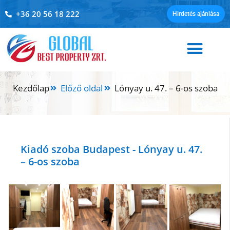
+36 20 56 18 222
Hirdetés ajánlása
Kezdőlap
Előző oldal
Lónyay u. 47. – 6-os szoba
Kiadó szoba Budapest - Lónyay u. 47.
– 6-os szoba