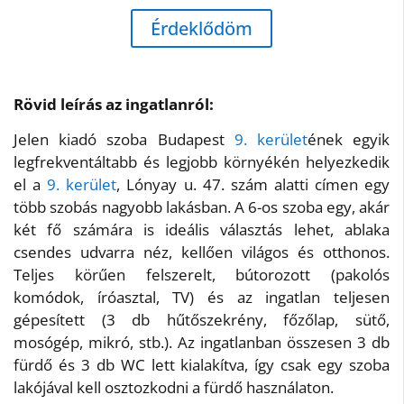
Érdeklődöm
Rövid leírás az ingatlanról:
Jelen kiadó szoba Budapest
9. kerület
ének egyik
legfrekventáltabb és legjobb környékén helyezkedik
el a
9. kerület
, Lónyay u. 47. szám alatti címen egy
több szobás nagyobb lakásban. A 6-os szoba egy, akár
két fő számára is ideális választás lehet, ablaka
csendes udvarra néz, kellően világos és otthonos.
Teljes körűen felszerelt, bútorozott (pakolós
komódok, íróasztal, TV) és az ingatlan teljesen
gépesített (3 db hűtőszekrény, főzőlap, sütő,
mosógép, mikró, stb.). Az ingatlanban összesen 3 db
fürdő és 3 db WC lett kialakítva, így csak egy szoba
lakójával kell osztozkodni a fürdő használaton.