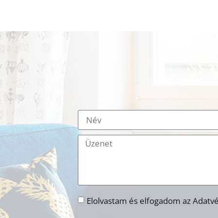
Elolvastam és elfogadom az Adatvé