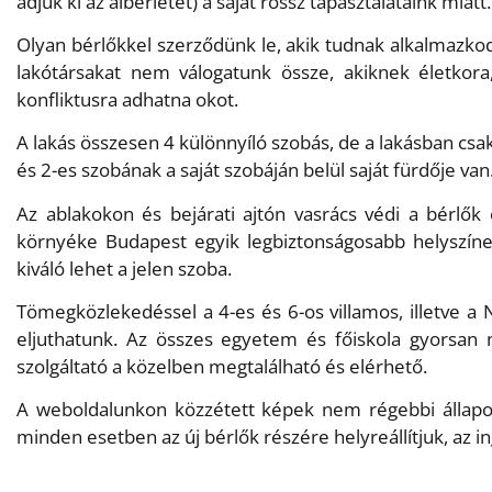
adjuk ki az albérletet) a saját rossz tapasztalataink miatt.
Olyan bérlőkkel szerződünk le, akik tudnak alkalmazkod
lakótársakat nem válogatunk össze, akiknek életkora
konfliktusra adhatna okot.
A lakás összesen 4 különnyíló szobás, de a lakásban csak
és 2-es szobának a saját szobáján belül saját fürdője van
Az ablakokon és bejárati ajtón vasrács védi a bérlők 
környéke Budapest egyik legbiztonságosabb helyszínein
kiváló lehet a jelen szoba.
Tömegközlekedéssel a 4-es és 6-os villamos, illetve a 
eljuthatunk. Az összes egyetem és főiskola gyorsan m
szolgáltató a közelben megtalálható és elérhető.
A weboldalunkon közzétett képek nem régebbi állapot
minden esetben az új bérlők részére helyreállítjuk, az 