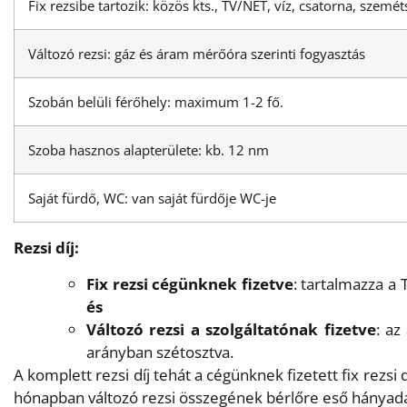
Fix rezsibe tartozik: közös kts., TV/NET, víz, csatorna, szeméts
Változó rezsi: gáz és áram mérőóra szerinti fogyasztás
Szobán belüli férőhely: maximum 1-2 fő.
Szoba hasznos alapterülete: kb. 12 nm
Saját fürdő, WC: van saját fürdője WC-je
Rezsi díj:
Fix rezsi cégünknek fizetve
: tartalmazza a T
és
Változó rezsi a szolgáltatónak fizetve
: az
arányban szétosztva.
A komplett rezsi díj tehát a cégünknek fizetett fix rezsi 
hónapban változó rezsi összegének bérlőre eső hányadá