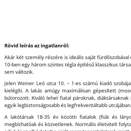
Rövid leírás az ingatlanról:
Akár két személy részére is ideális saját fürdőszobáva
10-ben egy három szintes tégla építésű klasszikus társash
sem változik.
Jelen Weiner Leó utca 10. – 1-es számú kiadó szobája t
kielégíti. A lakás amúgy maximálisan gépesített (mos
bútorozott. Kiváló lehet fiatal pároknak, diáktársakn
egyik legbiztonságosabb és legfrekventáltabb utcájában
A lakótársak 18-35 év közötti fiatalok (fiúk és lán
megbízhatóak és közvetlenek. Normális életvitelt foly