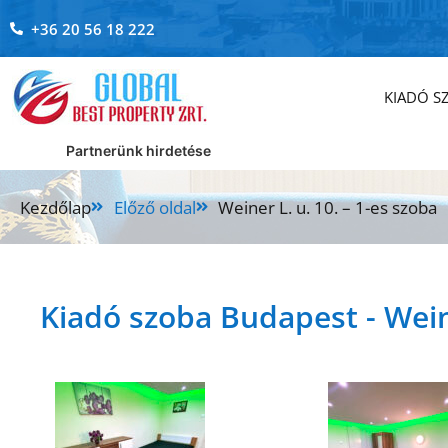
+36 20 56 18 222
KIADÓ S
Kezdőlap
Előző oldal
Weiner L. u. 10. – 1-es szoba
Kiadó szoba Budapest - Weine