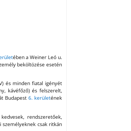
erület
ében a Weiner Leó u.
t személy beköltözése esetén
V) és minden fiatal igényét
, kávéfőző) és felszerelt,
bát Budapest
6. kerület
ének
, kedvesek, rendszeretőek,
di személyeknek csak ritkán