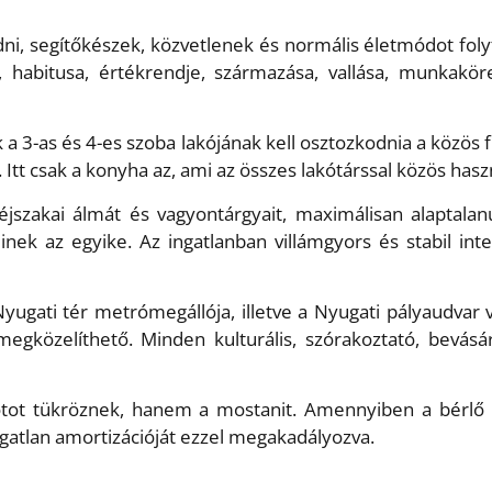
ni, segítőkészek, közvetlenek és normális életmódot foly
, habitusa, értékrendje, származása, vallása, munkakör
 a 3-as és 4-es szoba lakójának kell osztozkodnia a közös 
. Itt csak a konyha az, ami az összes lakótárssal közös hasz
éjszakai álmát és vagyontárgyait, maximálisan alaptalan
ek az egyike. Az ingatlanban villámgyors és stabil inte
Nyugati tér metrómegállója, illetve a Nyugati pályaudvar 
egközelíthető. Minden kulturális, szórakoztató, bevásár
ot tükröznek, hanem a mostanit. Amennyiben a bérlő lel
ingatlan amortizációját ezzel megakadályozva.