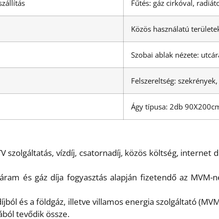
zállítás
Fűtés: gáz cirkóval, radiát
Közös használatú területe
Szobai ablak nézete: utcár
Felszereltség: szekrények, 
Ágy típusa: 2db 90X200c
V szolgáltatás, vízdíj, csatornadíj, közös költség, internet díj
 áram és gáz díja fogyasztás alapján fizetendő az MVM-n
díjból és a földgáz, illetve villamos energia szolgáltató (M
ból tevődik össze.