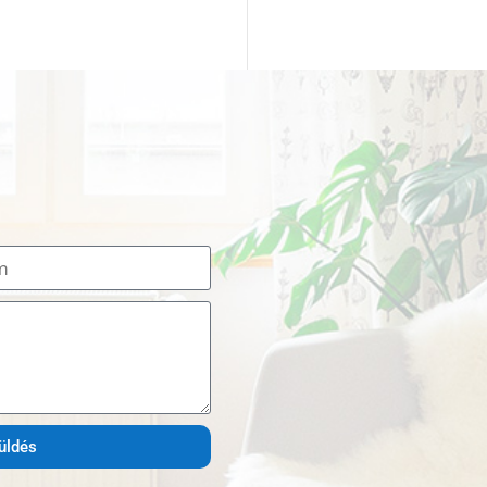
üldés