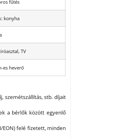
oros fűtés
k: konyha
a
íróasztal, TV
m-es heverő
, szemétszállítás, stb. díjait
ek a bérlők között egyenlő
VM/EON) felé fizetett, minden