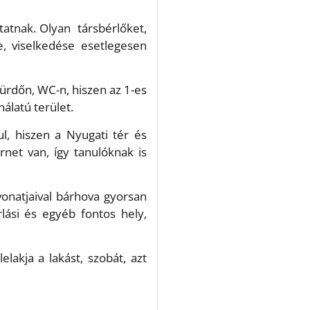
tatnak. Olyan társbérlőket,
e, viselkedése esetlegesen
fürdőn, WC-n, hiszen az 1-es
nálatú terület.
ul, hiszen a Nyugati tér és
rnet van, így tanulóknak is
vonatjaival bárhova gyorsan
lási és egyéb fontos hely,
akja a lakást, szobát, azt