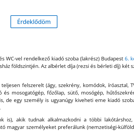
Érdeklődöm
l és WC-vel rendelkező kiadó szoba (lakrész) Budapest
6. k
áz földszintjén. Az albérlet díja (rezsi és bérleti díj) ké
eljesen felszerelt (ágy, szekrény, komódok, íróasztal, T
ó és mosogatógép, főzőlap, sütő, mosógép, hűtőszekrény
ak is, de egy személy is ugyanúgy kiveheti eme kiadó szo
.
yok is), akik tudnak alkalmazkodni a többi lakótárshoz
tató magyar személyeket preferálunk (nemzetiségi-külföl