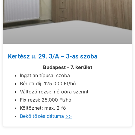
Kertész u. 29. 3/A – 3-as szoba
Budapest – 7. kerület
Ingatlan típusa: szoba
Bérleti díj: 125.000 Ft/hó
Változó rezsi: mérőóra szerint
Fix rezsi: 25.000 Ft/hó
Költözhet: max. 2 fő
Beköltözés dátuma
>>