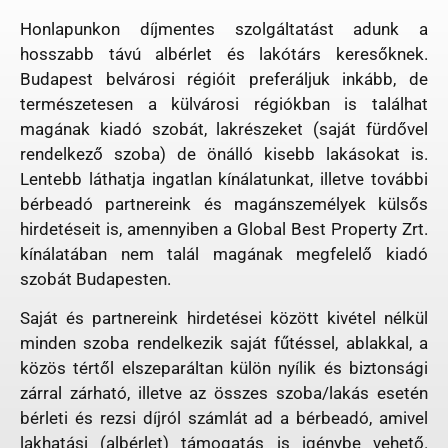
Honlapunkon díjmentes szolgáltatást adunk a
hosszabb távú albérlet és lakótárs keresőknek.
Budapest belvárosi régióit preferáljuk inkább, de
természetesen a külvárosi régiókban is találhat
magának kiadó szobát, lakrészeket (saját fürdővel
rendelkező szoba) de önálló kisebb lakásokat is.
Lentebb láthatja ingatlan kínálatunkat, illetve további
bérbeadó partnereink és magánszemélyek külsős
hirdetéseit is, amennyiben a Global Best Property Zrt.
kínálatában nem talál magának megfelelő kiadó
szobát Budapesten.
Saját és partnereink hirdetései között kivétel nélkül
minden szoba rendelkezik saját fűtéssel, ablakkal, a
közös tértől elszeparáltan külön nyílik és biztonsági
zárral zárható, illetve az összes szoba/lakás esetén
bérleti és rezsi díjról számlát ad a bérbeadó, amivel
lakhatási (albérlet) támogatás is igénybe vehető.