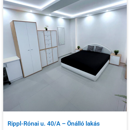
Rippl-Rónai u. 40/A – Önálló lakás