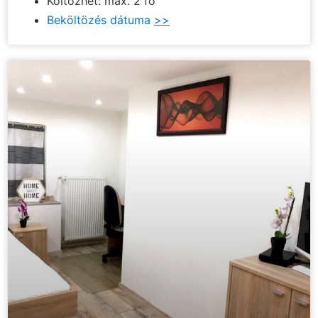
Költözhet: max. 2 fő
Beköltözés dátuma
>>