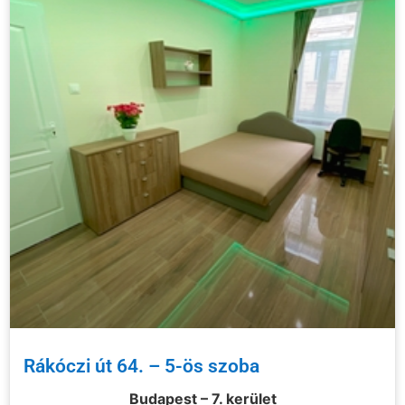
Rákóczi út 64. – 5-ös szoba
Budapest – 7. kerület