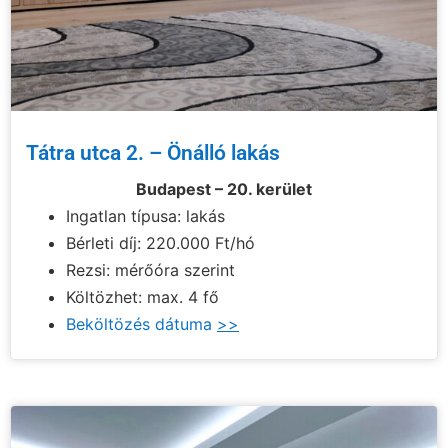
Tátra utca 2. – Önálló lakás
Budapest – 20. kerület
Ingatlan típusa: lakás
Bérleti díj: 220.000 Ft/hó
Rezsi: mérőóra szerint
Költözhet: max. 4 fő
Beköltözés dátuma
>>