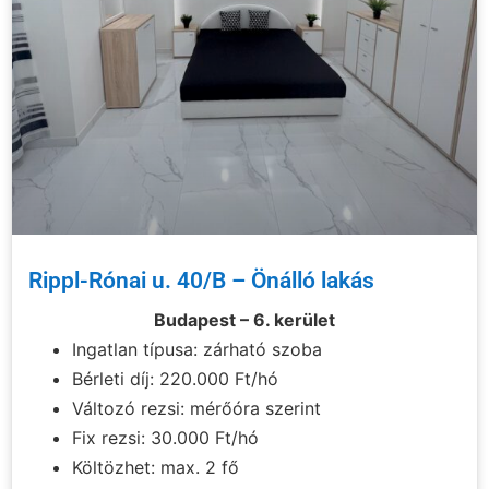
Rippl-Rónai u. 40/B – Önálló lakás
Budapest – 6. kerület
Ingatlan típusa: zárható szoba
Bérleti díj: 220.000 Ft/hó
Változó rezsi: mérőóra szerint
Fix rezsi: 30.000 Ft/hó
Költözhet: max. 2 fő