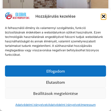
Hozzájárulás kezelése
A felhasználói élmény és valamennyi szolgáltatás, funkció
biztosításának érdekében a weboldalunkon sütiket használunk. Ezen
technológiák használatának engedélyével fokozni tudjuk weboldalunk
használhatóságát és annak élményét, valamint személyreszabott
tartalmakat tudunk megjeleníteni. A sütihasználat hozzájárulás
megtagadása vagy visszavonása negatívan befolyásolhat bizonyos
funkciókat.
Akácfa utca 63. – 2-es szoba
Budapest – 7. kerület
Elfogadom
Ingatlan típusa: zárható szoba
Elutasítom
Bérleti díj: 160.000 Ft/hó
Rezsi: mérőóra szerint
Beállítások megtekintése
Költözhet: max. 2 fő
Beköltözés dátuma
>>
Adatvédelmi irányelvek
Adatvédelmi irányelvek
Impressum