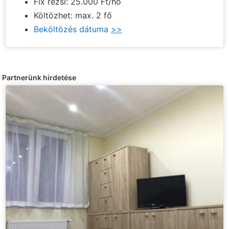
Fix rezsi: 25.000 Ft/hó
Költözhet: max. 2 fő
Beköltözés dátuma
>>