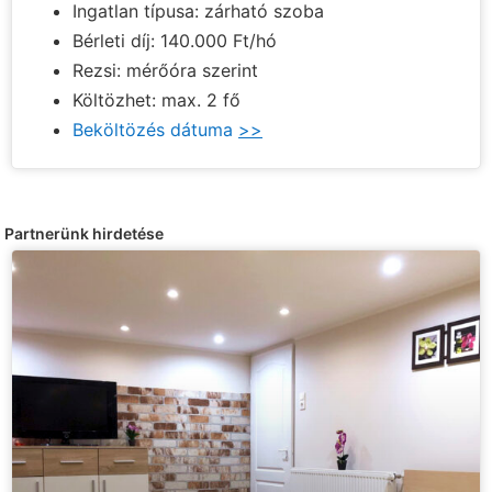
Ingatlan típusa: zárható szoba
Bérleti díj: 140.000 Ft/hó
Rezsi: mérőóra szerint
Költözhet: max. 2 fő
Beköltözés dátuma
>>