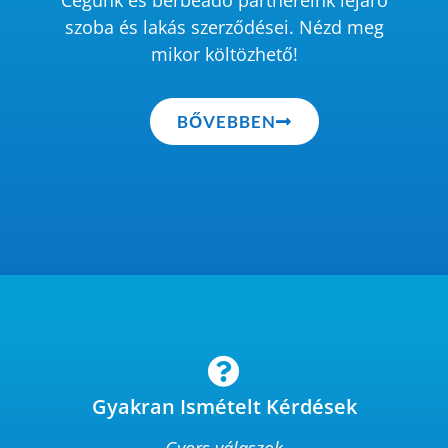
Cégünk és bérbeadó partnereink lejáró
szoba és lakás szerződései. Nézd meg
mikor költözhető!
BŐVEBBEN
Gyakran Ismételt Kérdések