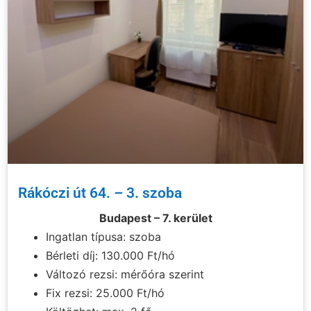
Rákóczi út 64. – 3. szoba
Budapest – 7. kerület
Ingatlan típusa: szoba
Bérleti díj: 130.000 Ft/hó
Változó rezsi: mérőóra szerint
Fix rezsi: 25.000 Ft/hó