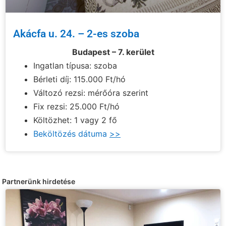
Akácfa u. 24. – 2-es szoba
Budapest – 7. kerület
Ingatlan típusa: szoba
Bérleti díj: 115.000 Ft/hó
Változó rezsi: mérőóra szerint
Fix rezsi: 25.000 Ft/hó
Költözhet: 1 vagy 2 fő
Beköltözés dátuma
>>