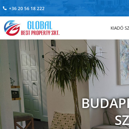
+36 20 56 18 222
KIADÓ S
BUDAPE
S