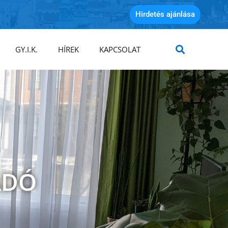
Hirdetés ajánlása
GY.I.K.
HÍREK
KAPCSOLAT
ADÓ