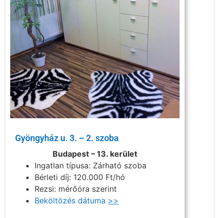
Gyöngyház u. 3. – 2. szoba
Budapest – 13. kerület
Ingatlan típusa: Zárható szoba
Bérleti díj: 120.000 Ft/hó
Rezsi: mérőóra szerint
Beköltözés dátuma
>>