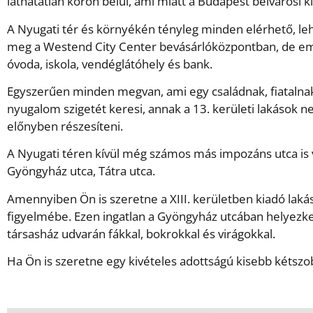
láthatatlan körön belül, ami miatt a Budapest belvárosi k
A Nyugati tér és környékén tényleg minden elérhető, leh
meg a Westend City Center bevásárlóközpontban, de emel
óvoda, iskola, vendéglátóhely és bank.
Egyszerűen minden megvan, ami egy családnak, fiatalnak k
nyugalom szigetét keresi, annak a 13. kerületi lakások n
előnyben részesíteni.
A Nyugati téren kívül még számos más impozáns utca is v
Gyöngyház utca, Tátra utca.
Amennyiben Ön is szeretne a XIII. kerületben kiadó lakás
figyelmébe. Ezen ingatlan a Gyöngyház utcában helyezke
társasház udvarán fákkal, bokrokkal és virágokkal.
Ha Ön is szeretne egy kivételes adottságú kisebb kétsz