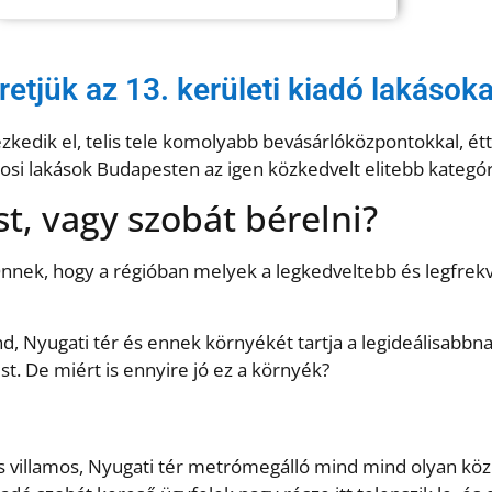
retjük az 13. kerületi kiadó lakásoka
ezkedik el, telis tele komolyabb bevásárlóközpontokkal, é
osi lakások Budapesten az igen közkedvelt elitebb kategóri
t, vagy szobát bérelni?
nnek, hogy a régióban melyek a legkedveltebb és legfrekv
 Nyugati tér és ennek környékét tartja a legideálisabbnak
st. De miért is ennyire jó ez a környék?
os villamos, Nyugati tér metrómegálló mind mind olyan köz