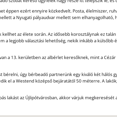
iadó szobát kereső ügyfelek nagy része itt telepszik le, é
et éppen ezért ennyire közkedvelt. Posta, élelmiszer, ruh
lett a Nyugati pályaudvar mellett sem elhanyagolható, ho
ellhet az élete során. Az idősebb korosztálynak ez talán 
em a legjobb választási lehetőség, nekik inkább a külsőbb
an a 13. kerületben az albérlet keresőknek, mint a Cézár 
t bérelni, úgy bérbeadó partnerünk egy kiváló két hálós gyö
dik el a Westend középső bejáratától 50 méterre. A lakó
obás lakást az Újlipótvárosban, akkor várjuk megkeresésé