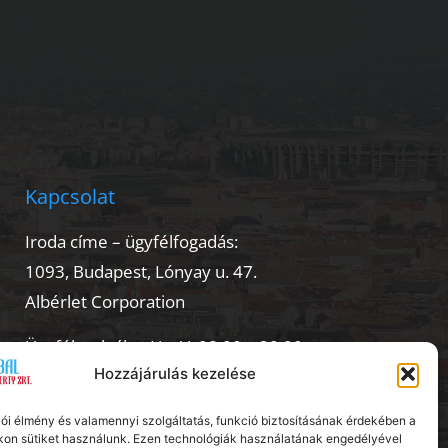
Kapcsolat
Iroda címe – ügyfélfogadás:
1093, Budapest, Lónyay u. 47.
Albérlet Corporation
Ügyfélszolgálat: H – V: 08.00 – 20.00
Hozzájárulás kezelése
Telefon:
+36 20 56 18 222
lói élmény és valamennyi szolgáltatás, funkció biztosításának érdekében a
E-mail:
info@kiadoszobabudapest.hu
on sütiket használunk. Ezen technológiák használatának engedélyével