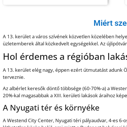
Miért sze
A 13. kerület a város szívének közvetlen közelében hely
üzletemberek által közkedvelt egységekkel. Az újlipótvár
Hol érdemes a régióban lakás
A 13. kerület elég nagy, éppen ezért útmutatást adunk Ö
terveznie.
Az albérlet keresők döntő többsége (60-70%-a) a Westend,
20%-kal magasabbak a XIII. kerületi lakások áraihoz képe
A Nyugati tér és környéke
A Westend City Center, Nyugati téri pályaudvar, 4-es 6-