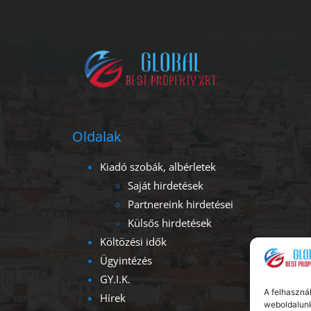
Oldalak
Kiadó szobák, albérletek
Saját hirdetések
Partnereink hirdetései
Külsős hirdetések
Költözési idők
Ügyintézés
GY.I.K.
A felhaszná
Hírek
weboldalunk