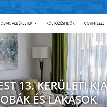
ZOBÁK, ALBÉRLETEK
KÖLTÖZÉSI IDŐK
ÜGYINTÉZÉS
ST 13. KERÜLETI KI
ZOBÁK ÉS LAKÁSOK