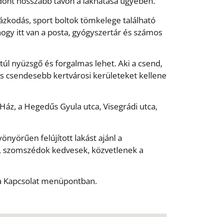
s dönt hosszabb távon a lakhatása ügyében.
ázkodás, sport boltok tömkelege található
gy itt van a posta, gyógyszertár és számos
túl nyüzsgő és forgalmas lehet. Aki a csend,
 és csendesebb kertvárosi kerületeket kellene
Ház, a Hegedűs Gyula utca, Visegrádi utca,
nyörűen felújított lakást ajánl a
k, szomszédok kedvesek, közvetlenek a
t a Kapcsolat menüpontban.