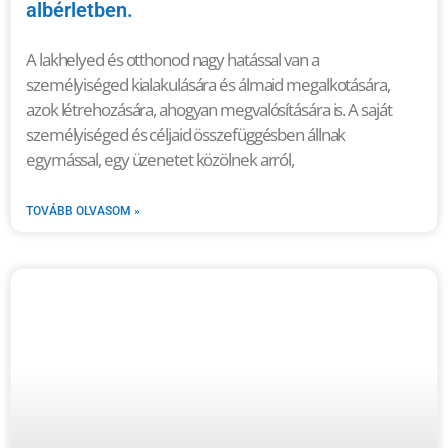
albérletben.
A lakhelyed és otthonod nagy hatással van a
személyiséged kialakulására és álmaid megalkotására,
azok létrehozására, ahogyan megvalósítására is. A saját
személyiséged és céljaid összefüggésben állnak
egymással, egy üzenetet közölnek arról,
TOVÁBB OLVASOM »