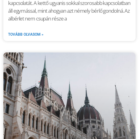
kapcsolatát. A kettő ugyanis sokkal szorosabb kapcsolatban
áll egymással, mint ahogyan azt némely bérlő gondolná. Az
albérlet nem csupán része a
TOVÁBB OLVASOM »