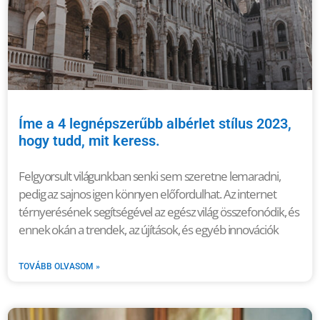
Íme a 4 legnépszerűbb albérlet stílus 2023,
hogy tudd, mit keress.
Felgyorsult világunkban senki sem szeretne lemaradni,
pedig az sajnos igen könnyen előfordulhat. Az internet
térnyerésének segítségével az egész világ összefonódik, és
ennek okán a trendek, az újítások, és egyéb innovációk
TOVÁBB OLVASOM »