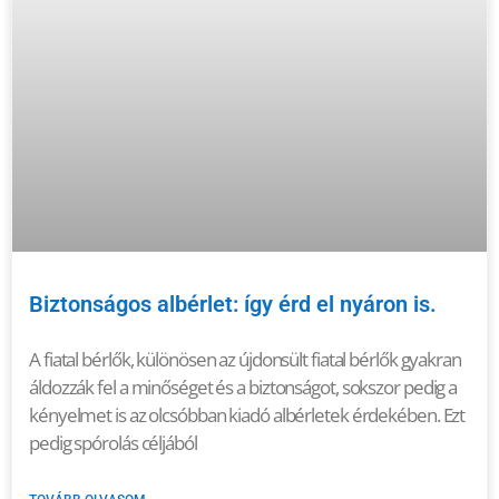
Biztonságos albérlet: így érd el nyáron is.
A fiatal bérlők, különösen az újdonsült fiatal bérlők gyakran
áldozzák fel a minőséget és a biztonságot, sokszor pedig a
kényelmet is az olcsóbban kiadó albérletek érdekében. Ezt
pedig spórolás céljából