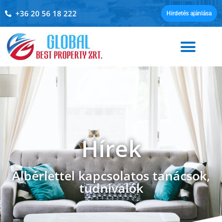
+36 20 56 18 222
Hirdetés ajánlása
Hírek
Albérlettel kapcsolatos tanácsok,
tudnivalók