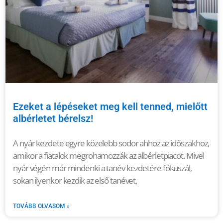
Ezeket a lépéseket meg kell tenned, mielőtt
albérletet bérelsz!
A nyár kezdete egyre közelebb sodor ahhoz az időszakhoz,
amikor a fiatalok megrohamozzák az albérletpiacot. Mivel
nyár végén már mindenki a tanév kezdetére fókuszál,
sokan ilyenkor kezdik az első tanévet,
TOVÁBB OLVASOM »