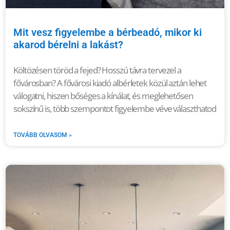
Mit vesz figyelembe a bérbeadó, mikor ki
akarod bérelni a lakást?
Költözésen töröd a fejed? Hosszú távra tervezel a
fővárosban? A fővárosi kiadó albérletek közül aztán lehet
válogatni, hiszen bőséges a kínálat, és meglehetősen
sokszínű is, több szempontot figyelembe véve választhatod
TOVÁBB OLVASOM »