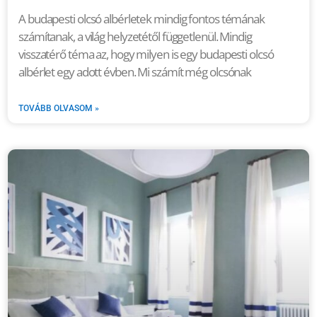
A budapesti olcsó albérletek mindig fontos témának
számítanak, a világ helyzetétől függetlenül. Mindig
visszatérő téma az, hogy milyen is egy budapesti olcsó
albérlet egy adott évben. Mi számít még olcsónak
TOVÁBB OLVASOM »