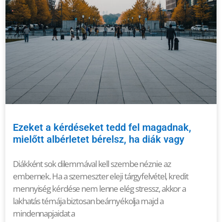
Ezeket a kérdéseket tedd fel magadnak,
mielőtt albérletet bérelsz, ha diák vagy
Diákként sok dilemmával kell szembe néznie az
embernek. Ha a szemeszter eleji tárgyfelvétel, kredit
mennyiség kérdése nem lenne elég stressz, akkor a
lakhatás témája biztosan beárnyékolja majd a
mindennapjaidat a