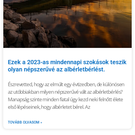
Ezek a 2023-as mindennapi szokások teszik
olyan népszerűvé az albérletbérlést.
Észrevetted, hogy az elmúlt egy évtizedben, de különösen
az utóbbiakban milyen népszerűvé vált az albérletbérlés?
Manapság szinte minden fiatal úgy kezd neki felnőtt élete
első lépéseinek, hogy albérletet bérel. Az
TOVÁBB OLVASOM »