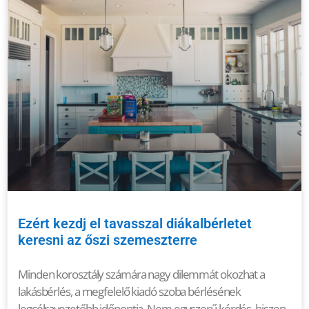
Ezért kezdj el tavasszal diákalbérletet
keresni az őszi szemeszterre
Minden korosztály számára nagy dilemmát okozhat a
lakásbérlés, a megfelelő kiadó szoba bérlésének
legcélravezetőbb időpontja. Nem egyszerű kérdés, hiszen