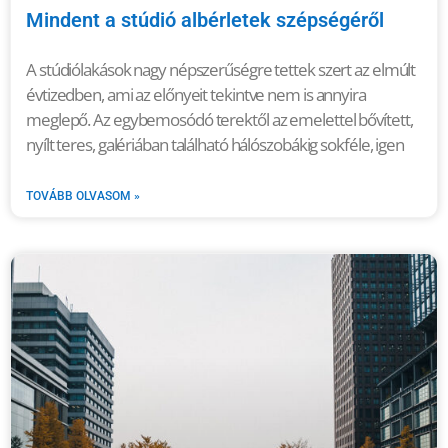
Mindent a stúdió albérletek szépségéről
A stúdiólakások nagy népszerűségre tettek szert az elmúlt
évtizedben, ami az előnyeit tekintve nem is annyira
meglepő. Az egybemosódó terektől az emelettel bővített,
nyílt teres, galériában található hálószobákig sokféle, igen
TOVÁBB OLVASOM »