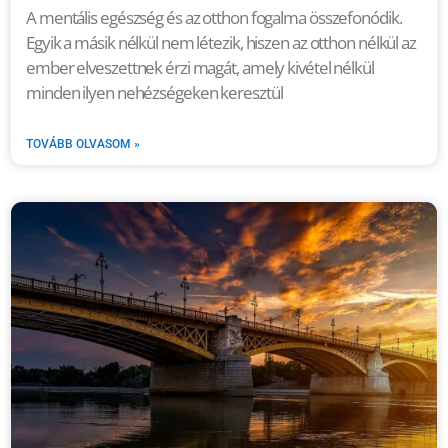
A mentális egészség és az otthon fogalma összefonódik.
Egyik a másik nélkül nem létezik, hiszen az otthon nélkül az
ember elveszettnek érzi magát, amely kivétel nélkül
minden ilyen nehézségeken keresztül
TOVÁBB OLVASOM »