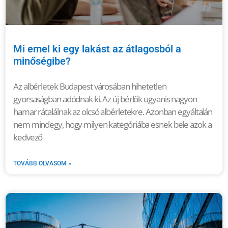
Mi emel ki egy lakást az átlagosból a
minőségibe?
Az albérletek Budapest városában hihetetlen
gyorsaságban adódnak ki. Az új bérlők ugyanis nagyon
hamar rátalálnak az olcsó albérletekre. Azonban egyáltalán
nem mindegy, hogy milyen kategóriába esnek bele azok a
kedvező
TOVÁBB OLVASOM »