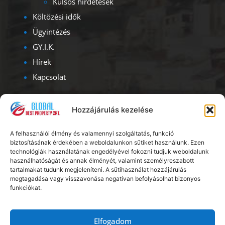
Külsős hirdetések
Költözési idők
Ügyintézés
GY.I.K.
Hírek
Kapcsolat
Kapcsolat
Hozzájárulás kezelése
Iroda címe – ügyfélfogadás:
A felhasználói élmény és valamennyi szolgáltatás, funkció
1093, Budapest, Lónyay u. 47.
biztosításának érdekében a weboldalunkon sütiket használunk. Ezen
Albérlet Corporation
technológiák használatának engedélyével fokozni tudjuk weboldalunk
használhatóságát és annak élményét, valamint személyreszabott
Ügyfélszolgálat: H – V: 08.00 – 20.00
tartalmakat tudunk megjeleníteni. A sütihasználat hozzájárulás
megtagadása vagy visszavonása negatívan befolyásolhat bizonyos
funkciókat.
Telefon:
+36 20 56 18 222
E-mail:
info@kiadoszobabudapest.hu
Elfogadom