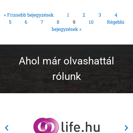
« Frissebb bejegyzések
1
2
3
4
5
6
7
8
9
10
Régebbi
bejegyzések »
Ahol már olvashattál
rólunk