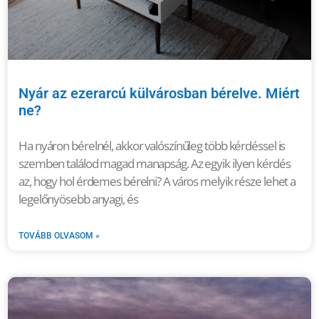
Nyár az ezerarcú külvárosban bérelve. Miért
ne?
Ha nyáron bérelnél, akkor valószínűleg több kérdéssel is
szemben találod magad manapság. Az egyik ilyen kérdés
az, hogy hol érdemes bérelni? A város melyik része lehet a
legelőnyösebb anyagi, és
TOVÁBB OLVASOM »