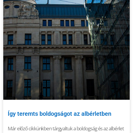
Így teremts boldogságot az albérletben
Már előző cikkünkben tárgyaltuk a boldogság és az albérlet