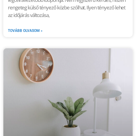
rengeteg külső tényező közbe szólhat. Ilyen tényező lehet
az időjárás változása,
TOVÁBB OLVASOM »