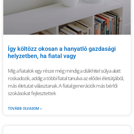
Így költözz okosan a hanyatló gazdasági
helyzetben, ha fiatal vagy
Míg a fiatalok egy része még mindig a diákhitel súlya alatt
roskadozik, addig a többi fiatal tanulva az elődei életútjából,
más életutat választanak. A fiatal generációk más bérlői
szokásokat fejlesztettek
TOVÁBB OLVASOM »