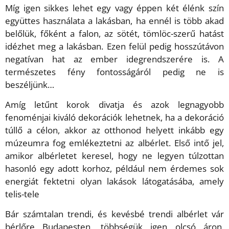
Míg igen sikkes lehet egy vagy éppen két élénk szín
együttes használata a lakásban, ha ennél is több akad
belőlük, főként a falon, az sötét, tömlöc-szerű hatást
idézhet meg a lakásban. Ezen felül pedig hosszútávon
negatívan hat az ember idegrendszerére is. A
természetes fény fontosságáról pedig ne is
beszéljünk…
Amíg letűnt korok divatja és azok legnagyobb
fenoménjai kiváló dekorációk lehetnek, ha a dekoráció
túllő a célon, akkor az otthonod helyett inkább egy
múzeumra fog emlékeztetni az albérlet. Első intő jel,
amikor albérletet keresel, hogy ne legyen túlzottan
hasonló egy adott korhoz, például nem érdemes sok
energiát fektetni olyan lakások látogatásába, amely
telis-tele
Bár számtalan trendi, és kevésbé trendi albérlet vár
bérlőre Budapesten, többségük igen olcsó áron,