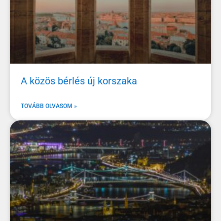
A közös bérlés új korszaka
TOVÁBB OLVASOM »