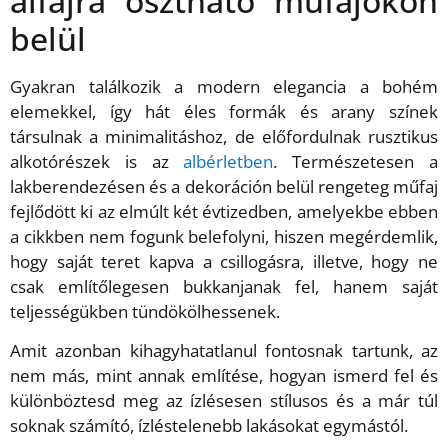
alfajra osztható műfajokon
belül
Gyakran találkozik a modern elegancia a bohém
elemekkel, így hát éles formák és arany színek
társulnak a minimalitáshoz, de előfordulnak rusztikus
alkotórészek is az
albérletben
. Természetesen a
lakberendezésen és a dekoráción belül rengeteg műfaj
fejlődött ki az elmúlt két évtizedben, amelyekbe ebben
a cikkben nem fogunk belefolyni, hiszen megérdemlik,
hogy saját teret kapva a csillogásra, illetve, hogy ne
csak említőlegesen bukkanjanak fel, hanem saját
teljességükben tündökölhessenek.
Amit azonban kihagyhatatlanul fontosnak tartunk, az
nem más, mint annak említése, hogyan ismerd fel és
különböztesd meg az ízlésesen stílusos és a már túl
soknak számító, ízléstelenebb lakásokat egymástól.