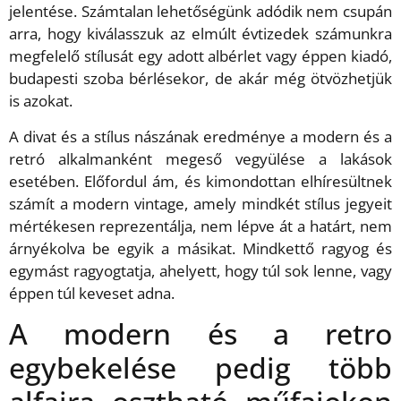
jelentése. Számtalan lehetőségünk adódik nem csupán
arra, hogy kiválasszuk az elmúlt évtizedek számunkra
megfelelő stílusát egy adott albérlet vagy éppen kiadó,
budapesti szoba bérlésekor, de akár még ötvözhetjük
is azokat.
A divat és a stílus nászának eredménye a modern és a
retró alkalmanként megeső vegyülése a lakások
esetében. Előfordul ám, és kimondottan elhíresültnek
számít a modern vintage, amely mindkét stílus jegyeit
mértékesen reprezentálja, nem lépve át a határt, nem
árnyékolva be egyik a másikat. Mindkettő ragyog és
egymást ragyogtatja, ahelyett, hogy túl sok lenne, vagy
éppen túl keveset adna.
A modern és a retro
egybekelése pedig több