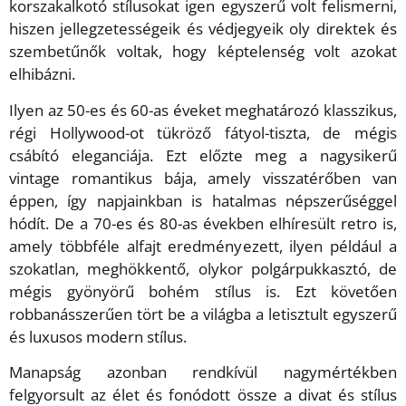
korszakalkotó stílusokat igen egyszerű volt felismerni,
hiszen jellegzetességeik és védjegyeik oly direktek és
szembetűnők voltak, hogy képtelenség volt azokat
elhibázni.
Ilyen az 50-es és 60-as éveket meghatározó klasszikus,
régi Hollywood-ot tükröző fátyol-tiszta, de mégis
csábító eleganciája. Ezt előzte meg a nagysikerű
vintage romantikus bája, amely visszatérőben van
éppen, így napjainkban is hatalmas népszerűséggel
hódít. De a 70-es és 80-as években elhíresült retro is,
amely többféle alfajt eredményezett, ilyen például a
szokatlan, meghökkentő, olykor polgárpukkasztó, de
mégis gyönyörű bohém stílus is. Ezt követően
robbanásszerűen tört be a világba a letisztult egyszerű
és luxusos modern stílus.
Manapság azonban rendkívül nagymértékben
felgyorsult az élet és fonódott össze a divat és stílus