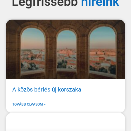
Legfrissebb
A közös bérlés új korszaka
TOVÁBB OLVASOM »