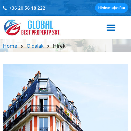
+36 20 56 18 222
Hirdetés ajánlása
Home
Oldalak
Hírek