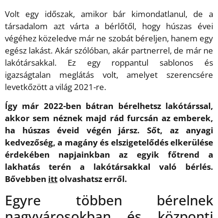
Volt egy időszak, amikor bár kimondatlanul, de a
társadalom azt várta a bérlőtől, hogy húszas évei
végéhez közeledve már ne szobát béreljen, hanem egy
egész lakást. Akár szólóban, akár partnerrel, de már ne
lakótársakkal. Ez egy roppantul sablonos és
igazságtalan meglátás volt, amelyet szerencsére
levetkőzött a világ 2021-re.
Így már 2022-ben bátran bérelhetsz lakótárssal,
akkor sem néznek majd rád furcsán az emberek,
ha húszas éveid végén jársz. Sőt, az anyagi
kedvezőség, a magány és elszigetelődés elkerülése
érdekében napjainkban az egyik főtrend a
lakhatás terén a lakótársakkal való bérlés.
Bővebben
itt
olvashatsz erről.
Egyre többen bérelnek
nagyvárosokban és központi