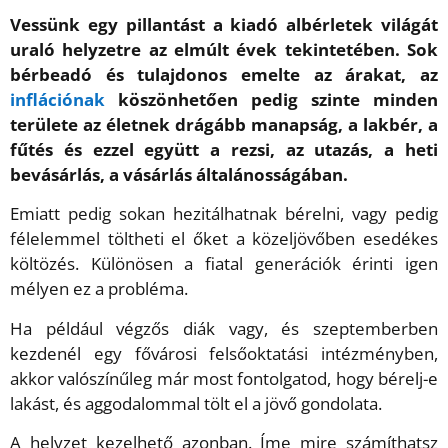
Vessünk egy pillantást a kiadó albérletek világát
uraló helyzetre az elmúlt évek tekintetében. Sok
bérbeadó és tulajdonos emelte az árakat, az
inflációnak
köszönhetően pedig szinte minden
területe az életnek drágább manapság, a lakbér, a
fűtés és ezzel együtt a rezsi, az utazás, a heti
bevásárlás, a vásárlás általánosságában.
Emiatt pedig sokan hezitálhatnak bérelni, vagy pedig
félelemmel töltheti el őket a közeljövőben esedékes
költözés. Különösen a fiatal generációk érinti igen
mélyen ez a probléma.
Ha például végzős diák vagy, és szeptemberben
kezdenél egy fővárosi felsőoktatási intézményben,
akkor valószínűleg már most fontolgatod, hogy bérelj-e
lakást, és aggodalommal tölt el a jövő gondolata.
A helyzet kezelhető azonban. Íme mire számíthatsz