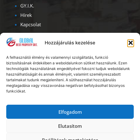
GY.I.K.
Hírek
Kapcsolat
Kapcsolat
Hozzájárulás kezelése
Iroda címe – ügyfélfogadás:
A felhasználói élmény és valamennyi szolgáltatás, funkció
1093, Budapest, Lónyay u. 47.
biztosításának érdekében a weboldalunkon sütiket használunk. Ezen
Albérlet Corporation
technológiák használatának engedélyével fokozni tudjuk weboldalunk
használhatóságát és annak élményét, valamint személyreszabott
tartalmakat tudunk megjeleníteni. A sütihasználat hozzájárulás
Ügyfélszolgálat: H – V: 08.00 – 20.00
megtagadása vagy visszavonása negatívan befolyásolhat bizonyos
funkciókat.
Telefon:
+36 20 56 18 222
E-mail:
info@kiadoszobabudapest.hu
Elfogadom
Elutasítom
Copyright © Global Best Property Zrt.
Impresszum
Beállítások megtekintése