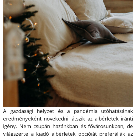
A gazdasági helyzet és a pandémia utóhatásának
eredményeként növekedni látszik az albérletek iránti
igény. Nem csupán hazánkban és fővárosunkban, de
világszerte a kiadó albérletek opcióját preferálják az