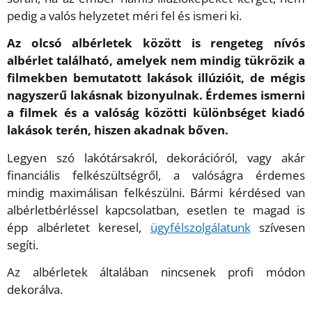
pedig a valós helyzetet méri fel és ismeri ki.
Az olcsó albérletek között is rengeteg nívós
albérlet található, amelyek nem mindig tükrözik a
filmekben bemutatott lakások illúzióit, de mégis
nagyszerű lakásnak bizonyulnak. Érdemes ismerni
a filmek és a valóság közötti különbséget kiadó
lakások terén, hiszen akadnak bőven.
Legyen szó lakótársakról, dekorációról, vagy akár
financiális felkészültségről, a valóságra érdemes
mindig maximálisan felkészülni. Bármi kérdésed van
albérletbérléssel kapcsolatban, esetlen te magad is
épp albérletet keresel,
ügyfélszolgálatunk
szívesen
segíti.
Az albérletek általában nincsenek profi módon
dekorálva.