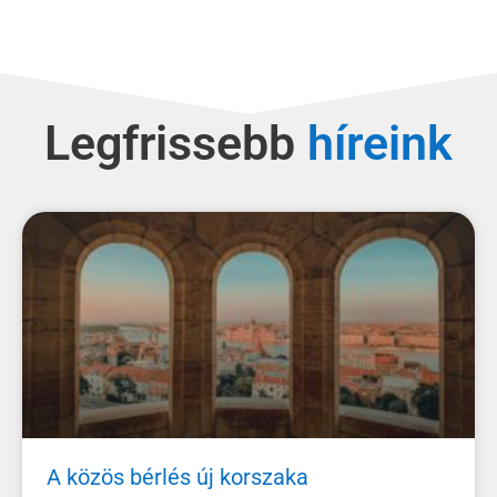
Legfrissebb
A közös bérlés új korszaka