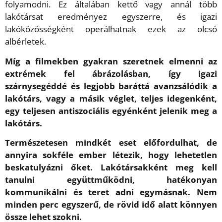
folyamodni. Ez általában kettő vagy annál több
lakótársat eredményez egyszerre, és igazi
lakóközösségként operálhatnak ezek az olcsó
albérletek.
Míg a filmekben gyakran szeretnek elmenni az
extrémek fel ábrázolásban, így igazi
szárnysegéddé és legjobb baráttá avanzsálódik a
lakótárs, vagy a másik véglet, teljes idegenként,
egy teljesen antiszociális egyénként jelenik meg a
lakótárs.
Természetesen mindkét eset előfordulhat, de
annyira sokféle ember létezik, hogy lehetetlen
beskatulyázni őket. Lakótársakként meg kell
tanulni együttműködni, hatékonyan
kommunikálni és teret adni egymásnak. Nem
minden perc egyszerű, de rövid idő alatt könnyen
össze lehet szokni.