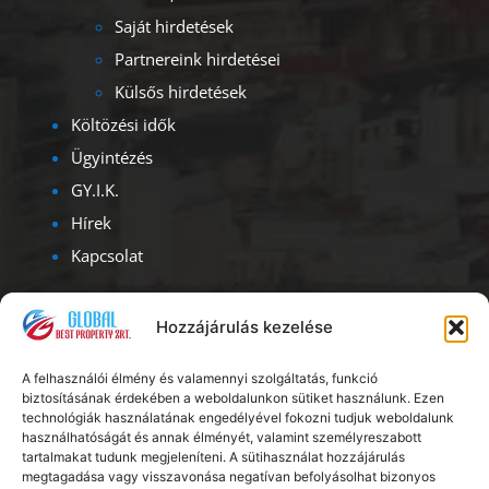
Saját hirdetések
Partnereink hirdetései
Külsős hirdetések
Költözési idők
Ügyintézés
GY.I.K.
Hírek
Kapcsolat
Kapcsolat
Hozzájárulás kezelése
Iroda címe – ügyfélfogadás:
A felhasználói élmény és valamennyi szolgáltatás, funkció
1093, Budapest, Lónyay u. 47.
biztosításának érdekében a weboldalunkon sütiket használunk. Ezen
Albérlet Corporation
technológiák használatának engedélyével fokozni tudjuk weboldalunk
használhatóságát és annak élményét, valamint személyreszabott
Ügyfélszolgálat: H – V: 08.00 – 20.00
tartalmakat tudunk megjeleníteni. A sütihasználat hozzájárulás
megtagadása vagy visszavonása negatívan befolyásolhat bizonyos