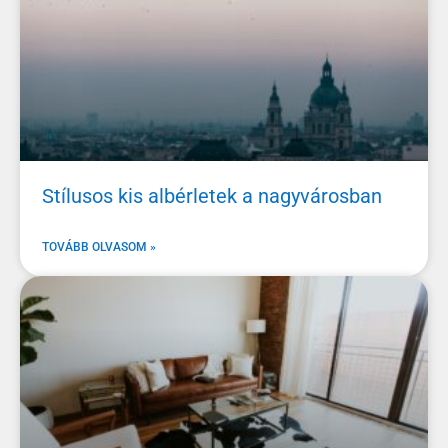
Stílusos kis albérletek a nagyvárosban
TOVÁBB OLVASOM »