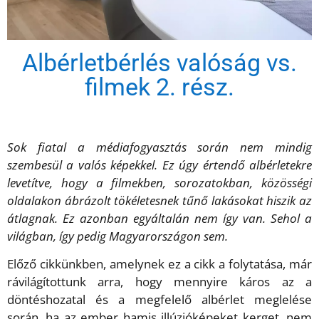
Albérletbérlés valóság vs.
filmek 2. rész.
Sok fiatal a médiafogyasztás során nem mindig
szembesül a valós képekkel. Ez úgy értendő albérletekre
levetítve, hogy a filmekben, sorozatokban, közösségi
oldalakon ábrázolt tökéletesnek tűnő lakásokat hiszik az
átlagnak. Ez azonban egyáltalán nem így van. Sehol a
világban, így pedig Magyarországon sem.
Előző cikkünkben, amelynek ez a cikk a folytatása, már
rávilágítottunk arra, hogy mennyire káros az a
döntéshozatal és a megfelelő albérlet meglelése
során, ha az ember hamis illúzióképeket kerget, nem