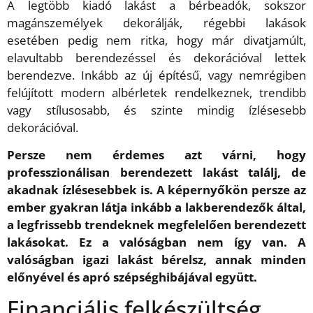
A legtöbb kiadó lakást a bérbeadók, sokszor
magánszemélyek dekorálják, régebbi lakások
esetében pedig nem ritka, hogy már divatjamúlt,
elavultabb berendezéssel és dekorációval lettek
berendezve. Inkább az új építésű, vagy nemrégiben
felújított modern albérletek rendelkeznek, trendibb
vagy stílusosabb, és szinte mindig ízlésesebb
dekorációval.
Persze nem érdemes azt várni, hogy
professzionálisan berendezett lakást találj, de
akadnak ízlésesebbek is. A képernyőkön persze az
ember gyakran látja inkább a lakberendezők által,
a legfrissebb trendeknek megfelelően berendezett
lakásokat. Ez a valóságban nem így van. A
valóságban igazi lakást bérelsz, annak minden
előnyével és apró szépséghibájával együtt.
Financiális felkészültség.