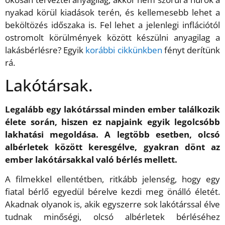
nyakad körül kiadások terén, és kellemesebb lehet a
beköltözés időszaka is. Fel lehet a jelenlegi inflációtól
ostromolt körülmények között készülni anyagilag a
lakásbérlésre? Egyik
korábbi cikkünkben
fényt derítünk
rá.
Lakótársak.
Legalább egy lakótárssal minden ember találkozik
élete során, hiszen ez napjaink egyik legolcsóbb
lakhatási megoldása. A legtöbb esetben, olcsó
albérletek között keresgélve, gyakran dönt az
ember lakótársakkal való bérlés mellett.
A filmekkel ellentétben, ritkább jelenség, hogy egy
fiatal bérlő egyedül bérelve kezdi meg önálló életét.
Akadnak olyanok is, akik egyszerre sok lakótárssal élve
tudnak minőségi, olcsó albérletek bérléséhez