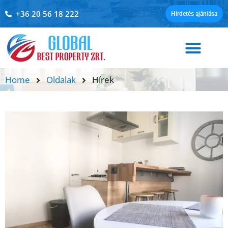
+36 20 56 18 222
Hirdetés ajánlása
Home
Oldalak
Hírek