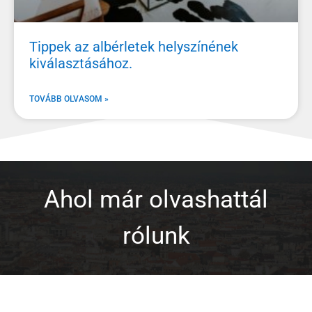
Tippek az albérletek helyszínének
kiválasztásához.
TOVÁBB OLVASOM »
Ahol már olvashattál
rólunk