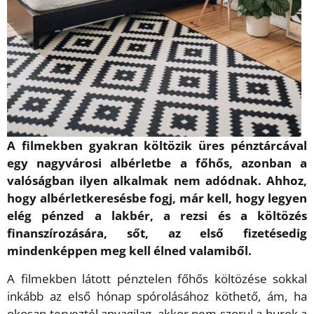
A filmekben gyakran költözik üres pénztárcával
egy nagyvárosi albérletbe a főhős, azonban a
valóságban ilyen alkalmak nem adódnak. Ahhoz,
hogy albérletkeresésbe fogj, már kell, hogy legyen
elég pénzed a lakbér, a rezsi és a költözés
finanszírozására, sőt, az első fizetésedig
mindenképpen meg kell élned valamiből.
A filmekben látott pénztelen főhős költözése sokkal
inkább az első hónap spórolásához köthető, ám, ha
okosan terveztél anyagilag, akkor nem szorul a hurok a