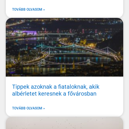
TOVÁBB OLVASOM »
Tippek azoknak a fiataloknak, akik
albérletet keresnek a fővárosban
TOVÁBB OLVASOM »