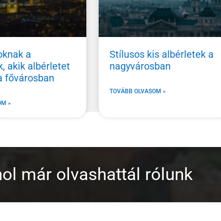
oknak a
Stílusos kis albérletek a
, akik albérletet
nagyvárosban
a fővárosban
TOVÁBB OLVASOM »
OM »
ol már olvashattál rólunk