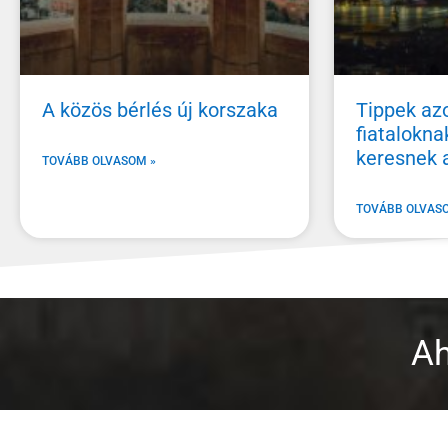
A közös bérlés új korszaka
Tippek az
fiataloknak
keresnek 
TOVÁBB OLVASOM »
TOVÁBB OLVAS
Ah