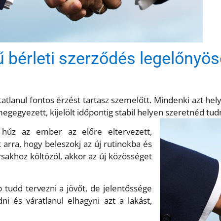
ű bérleti szerződés legelőnyös
atlanul fontos érzést tartasz szemelőtt. Mindenki azt helye
megegyezett, kijelölt időpontig stabil helyen szeretnéd tu
b húz az ember az előre eltervezett,
arra, hogy beleszokj az új rutinokba és
sakhoz költözöl, akkor az új közösséget
tudd tervezni a jövőt, de jelentőssége
 és váratlanul elhagyni azt a lakást,