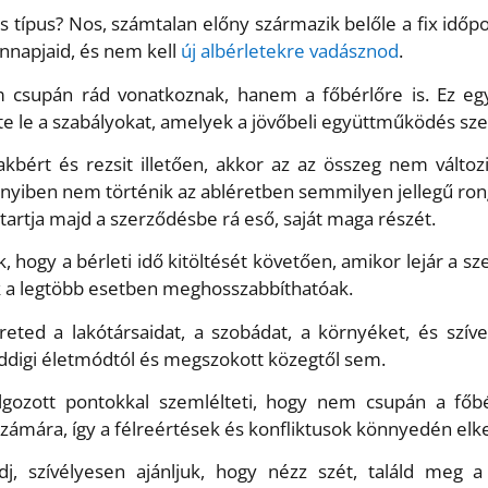
 típus? Nos, számtalan előny származik belőle a fix időpo
nnapjaid, és nem kell
új albérletekre vadásznod
.
m csupán rád vonatkoznak, hanem a főbérlőre is. Ez eg
te le a szabályokat, amelyek a jövőbeli együttműködés sze
lakbért és rezsit illetően, akkor az az összeg nem vált
nyiben nem történik az abléretben semmilyen jellegű rong
etartja majd a szerződésbe rá eső, saját maga részét.
k, hogy a bérleti idő kitöltését követően, amikor lejár a 
k a legtöbb esetben meghosszabbíthatóak.
ereted a lakótársaidat, a szobádat, a környéket, és szív
digi életmódtól és megszokott közegtől sem.
olgozott pontokkal szemlélteti, hogy nem csupán a főbé
zámára, így a félreértések és konfliktusok könnyedén elk
 szívélyesen ajánljuk, hogy nézz szét, találd meg a