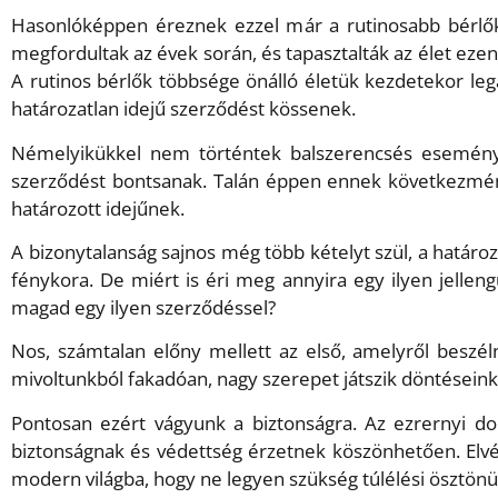
Hasonlóképpen éreznek ezzel már a rutinosabb bérlők 
megfordultak az évek során, és tapasztalták az élet ezen
A rutinos bérlők többsége önálló életük kezdetekor le
határozatlan idejű szerződést kössenek.
Némelyikükkel nem történtek balszerencsés események
szerződést bontsanak. Talán éppen ennek következménye
határozott idejűnek.
A bizonytalanság sajnos még több kételyt szül, a határ
fénykora. De miért is éri meg annyira egy ilyen jellen
magad egy ilyen szerződéssel?
Nos, számtalan előny mellett az első, amelyről beszé
mivoltunkból fakadóan, nagy szerepet játszik döntéseinkb
Pontosan ezért vágyunk a biztonságra. Az ezrernyi dol
biztonságnak és védettség érzetnek köszönhetően. Elvé
modern világba, hogy ne legyen szükség túlélési ösztön