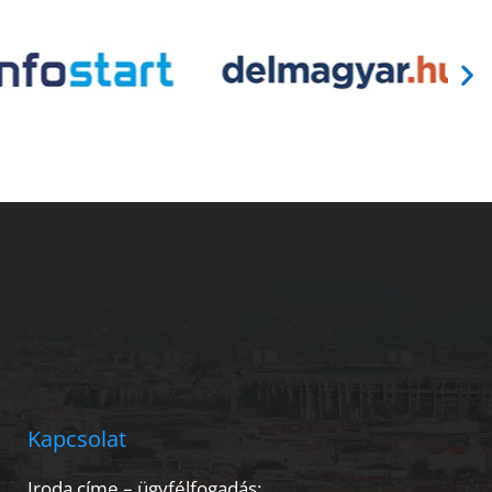
Kapcsolat
Iroda címe – ügyfélfogadás: