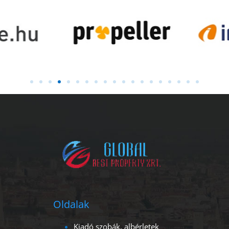
Oldalak
Kiadó szobák, albérletek