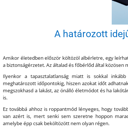
A határozott idej
Amikor életedben először költözöl albérletre, egy leírhat
a biztonságérzetet. Az általad és főbérlőd által közösen 
Ilyenkor a tapasztalatlanság miatt is sokkal inkáb
meghatározott időpontokig, hiszen azokat időt adhatnak 
megszokhasd a lakást, az önálló életmódot és ha lakótár
is.
Ez továbbá ahhoz is roppantmód lényeges, hogy tovább 
van azért is, mert senki sem szeretne hoppon maradni
amelybe épp csak beköltözött nem olyan régen.