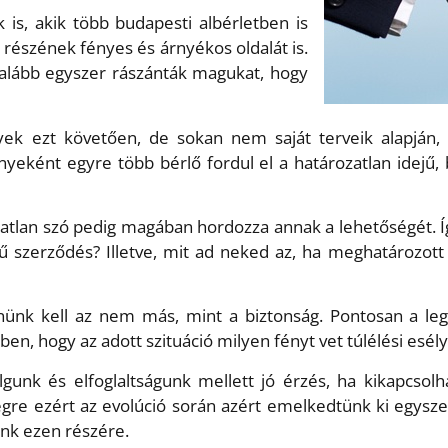
is, akik több budapesti albérletben is
 részének fényes és árnyékos oldalát is.
galább egyszer rászánták magukat, hogy
 ezt követően, de sokan nem saját terveik alapján, ig
ként egyre több bérlő fordul el a határozatlan idejű, b
ozatlan szó pedig magában hordozza annak a lehetőségét. 
gű szerződés? Illetve, mit ad neked az, ha meghatározott
lnünk kell az nem más, mint a biztonság. Pontosan a l
en, hogy az adott szituáció milyen fényt vet túlélési esél
gunk és elfoglaltságunk mellett jó érzés, ha kikapcsolh
gre ezért az evolúció során azért emelkedtünk ki egysze
ünk ezen részére.