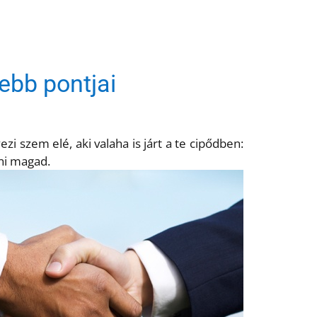
ebb pontjai
zi szem elé, aki valaha is járt a te cipődben:
dni magad.