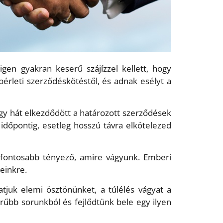
en gyakran keserű szájízzel kellett, hogy
érleti szerződéskötéstől, és adnak esélyt a
Így hát elkezdődött a határozott szerződések
 időpontig, esetleg hosszú távra elkötelezed
egfontosabb tényező, amire vágyunk. Emberi
yeinkre.
atjuk elemi ösztönünket, a túlélés vágyat a
rűbb sorunkból és fejlődtünk bele egy ilyen