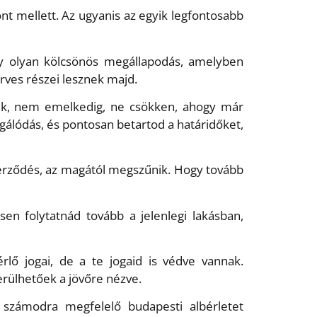
nt mellett. Az ugyanis az egyik legfontosabb
y olyan kölcsönös megállapodás, amelyben
rves részei lesznek majd.
ozik, nem emelkedig, ne csökken, ahogy már
álódás, és pontosan betartod a határidőket,
szerződés, az magától megszűnik. Hogy tovább
esen folytatnád tovább a jelenlegi lakásban,
rlő jogai, de a te jogaid is védve vannak.
erülhetőek a jövőre nézve.
 számodra megfelelő budapesti albérletet