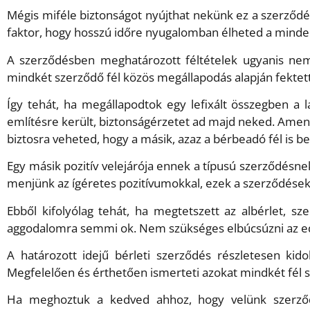
Mégis miféle biztonságot nyújthat nekünk ez a szerződés
faktor, hogy hosszú időre nyugalomban élheted a minde
A szerződésben meghatározott féltételek ugyanis ne
mindkét szerződő fél közös megállapodás alapján fektet
Így tehát, ha megállapodtok egy lefixált összegben a 
említésre került, biztonságérzetet ad majd neked. Amen
biztosra veheted, hogy a másik, azaz a bérbeadó fél is b
Egy másik pozitív velejárója ennek a típusú szerződésne
menjünk az ígéretes pozitívumokkal, ezek a szerződése
Ebből kifolyólag tehát, ha megtetszett az albérlet, sz
aggodalomra semmi ok. Nem szükséges elbúcsúzni az ed
A határozott idejű bérleti szerződés részletesen kid
Megfelelően és érthetően ismerteti azokat mindkét fél s
Ha meghoztuk a kedved ahhoz, hogy velünk szerződj,