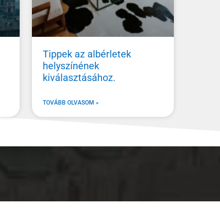
Tippek az albérletek
helyszínének
kiválasztásához.
TOVÁBB OLVASOM »