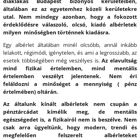
diáklakás Budapest bizonyos kerületeiben,
általában ez az egyetemhez közeli kerületekre
utal. Nem mindegy azonban, hogy a fokozott
érdeklődésre válaszoló, olcsó, kiadó albérletek
milyen minőségben történnek kiadásra.
Egy albérlet általában minél olcsóbb, annál inkább
lelakott, régimódi, igénytelen, és ami a legrosszabb, az
esetek többségében még veszélyes is.
Az elavultság
mind fizikai értelemben, mind mentális
értelemben veszélyt jelentenek. Nem éri
feláldozni a minőséget a mennyiség ( pénz
értelmében) oltárán.
Az általunk kínált albérletek nem csupán a
pénztárcádat kímélik meg, de mentális
egészségedet is, a fizikairól nem is beszélve. Nem
csak arra ügyeltünk, hogy modern, trendi és
megfelelően felszerelt albérleteket