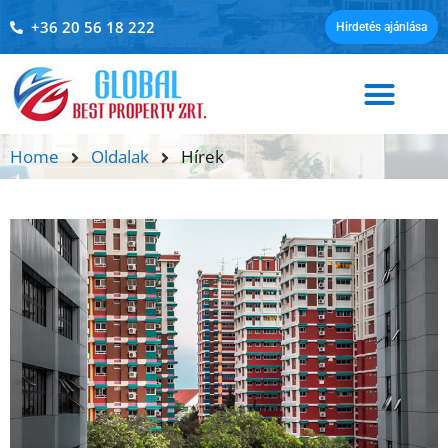
+36 20 56 18 222
Hirdetés ajánlása
Home
Oldalak
Hírek