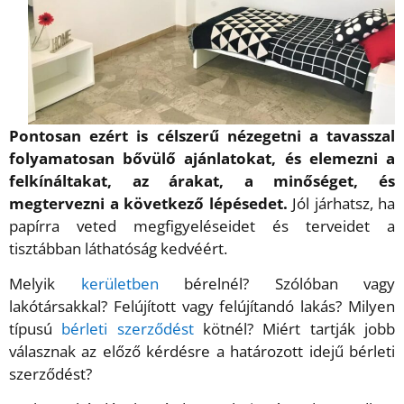
Pontosan ezért is célszerű nézegetni a tavasszal
folyamatosan bővülő ajánlatokat, és elemezni a
felkínáltakat, az árakat, a minőséget, és
megtervezni a következő lépésedet.
Jól járhatsz, ha
papírra veted megfigyeléseidet és terveidet a
tisztábban láthatóság kedvéért.
Melyik
kerületben
bérelnél?
Szólóban
vagy
lakótársakkal
?
Felújított
vagy felújítandó lakás? Milyen
típusú
bérleti szerződést
kötnél? Miért tartják jobb
válasznak az előző kérdésre a
határozott idejű bérleti
szerződést
?