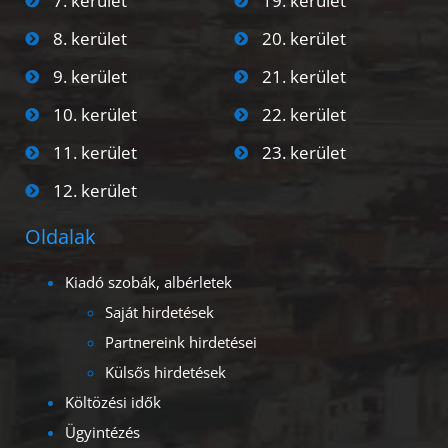
7. kerület
19. kerület
8. kerület
20. kerület
9. kerület
21. kerület
10. kerület
22. kerület
11. kerület
23. kerület
12. kerület
Oldalak
Kiadó szobák, albérletek
Saját hirdetések
Partnereink hirdetései
Külsős hirdetések
Költözési idők
Ügyintézés