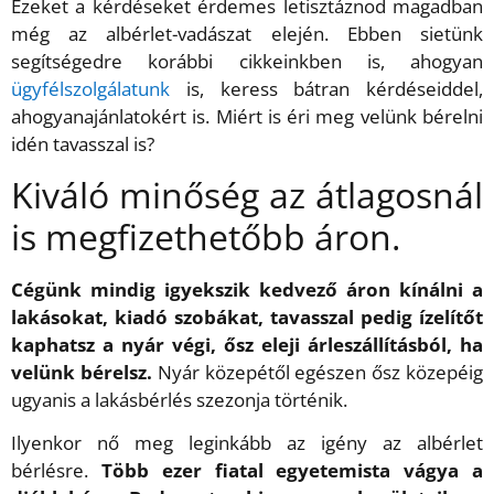
Ezeket a kérdéseket érdemes letisztáznod magadban
még az albérlet-vadászat elején. Ebben sietünk
segítségedre korábbi cikkeinkben is, ahogyan
ügyfélszolgálatunk
is, keress bátran kérdéseiddel,
ahogyanajánlatokért is. Miért is éri meg velünk bérelni
idén tavasszal is?
Kiváló minőség az átlagosnál
is megfizethetőbb áron.
Cégünk mindig igyekszik kedvező áron kínálni a
lakásokat, kiadó szobákat, tavasszal pedig ízelítőt
kaphatsz a nyár végi, ősz eleji árleszállításból, ha
velünk bérelsz.
Nyár közepétől egészen ősz közepéig
ugyanis a lakásbérlés szezonja történik.
Ilyenkor nő meg leginkább az igény az albérlet
bérlésre.
Több ezer fiatal egyetemista vágya a