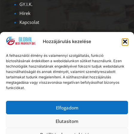
GY.I.K.
Hírek
Kapcsolat
Kapcsolat
Hozzájárulás kezelése
Iroda címe – ügyfélfogadás:
A felhasználói élmény és valamennyi szolgáltatás, funkció
1093, Budapest, Lónyay u. 47.
biztosításának érdekében a weboldalunkon sütiket használunk. Ezen
Albérlet Corporation
technológiák használatának engedélyével fokozni tudjuk weboldalunk
használhatóságát és annak élményét, valamint személyreszabott
Ügyfélszolgálat: H – V: 08.00 – 20.00
tartalmakat tudunk megjeleníteni. A sütihasználat hozzájárulás
megtagadása vagy visszavonása negatívan befolyásolhat bizonyos
funkciókat.
Telefon:
+36 20 56 18 222
E-mail:
info@kiadoszobabudapest.hu
Elfogadom
Elutasítom
Copyright © Global Best Property Zrt.
Impresszum