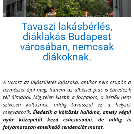
Tavaszi lakásbérlés,
diáklakás Budapest
városában, nemcsak
diákoknak.
A tavasz az újjászületés időszaka, amikor nem csupán a
természet újul meg, hanem az albérlet piac is ébredezik
téli álmából. Míg télen kisebb a forgalom, a bérlők nem
szívesen költöznek, addig tavasszal ez a helyzet
megváltozik
. Éledezik a költözés hulláma, amely végül
nyár közepétől kezd csúcsosodni, de addig is
folyamatosan emelkedő tendenciát mutat.