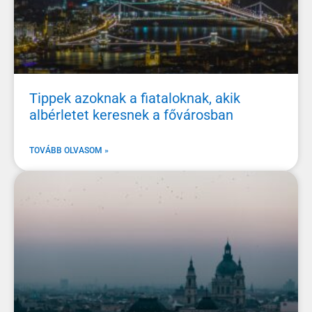
Tippek azoknak a fiataloknak, akik
albérletet keresnek a fővárosban
TOVÁBB OLVASOM »