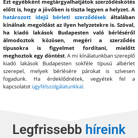
Ezt egyébként megtárgyalhatjátok szerződéskötés
előtt is, hogy a jövőben is tiszta legyen a helyzet. A
határozott idejű bérleti szerződések
általában
kínálnak megoldást az ilyen helyzetekre is. Szóval,
ha kiadó lakások Budapesten való bérléséről
álmodoztok közösen, megéri a szerződés
típusokra is figyelmet fordítani, mielőtt
meghoztok egy döntést
. A mi kínálatunkban szereplő
kiadó lakások Budapesten sokféle típusú albérlet
szerepel, melyek bérlésére párokat is szívesen
fogadunk. Ha érdeklődnétek, vegyétek fel a
kapcsolatot
ügyfélszolgálatunkkal
.
Legfrissebb