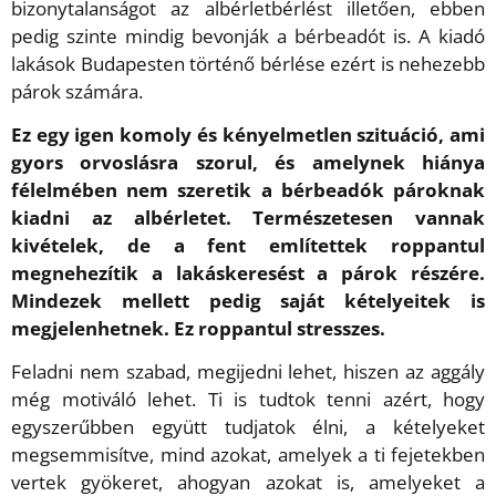
bizonytalanságot az albérletbérlést illetően, ebben
pedig szinte mindig bevonják a bérbeadót is. A kiadó
lakások Budapesten történő bérlése ezért is nehezebb
párok számára.
Ez egy igen komoly és kényelmetlen szituáció, ami
gyors orvoslásra szorul, és amelynek hiánya
félelmében nem szeretik a bérbeadók pároknak
kiadni az albérletet. Természetesen vannak
kivételek, de a fent említettek roppantul
megnehezítik a lakáskeresést a párok részére.
Mindezek mellett pedig saját kételyeitek is
megjelenhetnek. Ez roppantul stresszes.
Feladni nem szabad, megijedni lehet, hiszen az aggály
még motiváló lehet. Ti is tudtok tenni azért, hogy
egyszerűbben együtt tudjatok élni, a kételyeket
megsemmisítve, mind azokat, amelyek a ti fejetekben
vertek gyökeret, ahogyan azokat is, amelyeket a