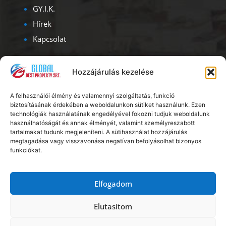
GY.I.K.
Hírek
Kapcsolat
Kapcsolat
Hozzájárulás kezelése
Iroda címe – ügyfélfogadás:
A felhasználói élmény és valamennyi szolgáltatás, funkció
1093, Budapest, Lónyay u. 47.
biztosításának érdekében a weboldalunkon sütiket használunk. Ezen
Albérlet Corporation
technológiák használatának engedélyével fokozni tudjuk weboldalunk
használhatóságát és annak élményét, valamint személyreszabott
Ügyfélszolgálat: H – V: 08.00 – 20.00
tartalmakat tudunk megjeleníteni. A sütihasználat hozzájárulás
megtagadása vagy visszavonása negatívan befolyásolhat bizonyos
funkciókat.
Telefon:
+36 20 56 18 222
E-mail:
info@kiadoszobabudapest.hu
Elfogadom
Elutasítom
Copyright © Global Best Property Zrt.
Impresszum