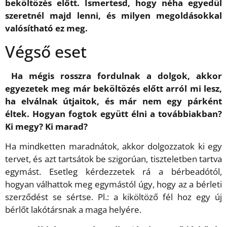
beköltözés előtt. Ismertesd, hogy néha egyedül
szeretnél majd lenni, és milyen megoldásokkal
valósítható ez meg.
Végső eset
Ha mégis rosszra fordulnak a dolgok, akkor
egyezetek meg már beköltözés előtt arról mi lesz,
ha elválnak útjaitok, és már nem egy párként
éltek. Hogyan fogtok együtt élni a továbbiakban?
Ki megy? Ki marad?
Ha mindketten maradnátok, akkor dolgozzatok ki egy
tervet, és azt tartsátok be szigorúan, tiszteletben tartva
egymást. Esetleg kérdezzetek rá a bérbeadótól,
hogyan válhattok meg egymástól úgy, hogy az a bérleti
szerződést se sértse. Pl.: a kiköltöző fél hoz egy új
bérlőt lakótársnak a maga helyére.