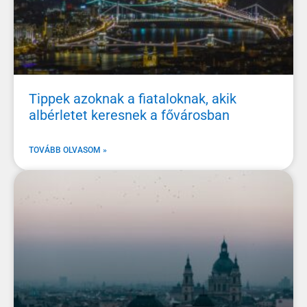
Tippek azoknak a fiataloknak, akik
albérletet keresnek a fővárosban
TOVÁBB OLVASOM »