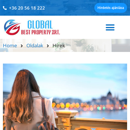
+36 20 56 18 222
Hirdetés ajánlása
Home
Oldalak
Hírek