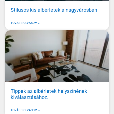
Stílusos kis albérletek a nagyvárosban
TOVÁBB OLVASOM »
Tippek az albérletek helyszínének
kiválasztásához.
TOVÁBB OLVASOM »