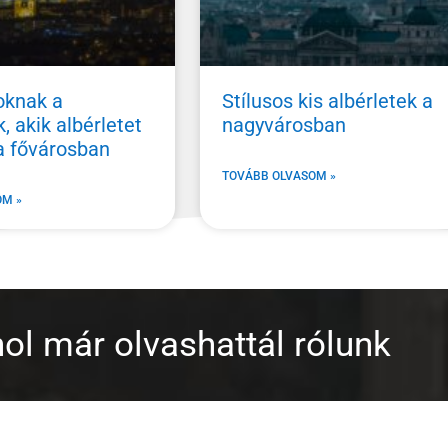
oknak a
Stílusos kis albérletek a
, akik albérletet
nagyvárosban
a fővárosban
TOVÁBB OLVASOM »
OM »
ol már olvashattál rólunk