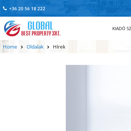
+36 20 56 18 222
KIADÓ S
Home
Oldalak
Hírek