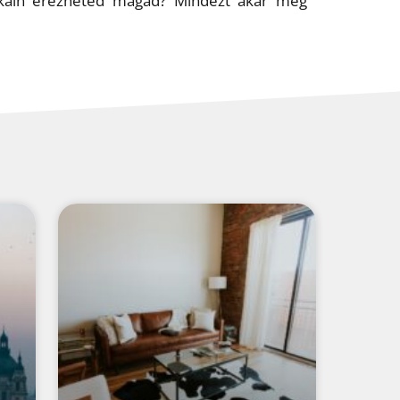
fokain érezheted magad? Mindezt akár még