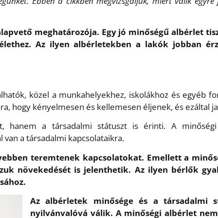
ségünket. Ebben a cikkben megvizsgáljuk, miért válik egyr
lapvető meghatározója. Egy jó minőségű albérlet tis
 élethez. Az ilyen albérletekben a lakók jobban 
álhatók, közel a munkahelyekhez, iskolákhoz és egyéb fon
mára, hogy kényelmesen és kellemesen éljenek, és ezáltal j
 hanem a társadalmi státuszt is érinti. A minőségi 
 van a társadalmi kapcsolataikra.
yebben teremtenek kapcsolatokat. Emellett a minősé
uk növekedését is jelenthetik. Az ilyen bérlők gya
ásához.
Az albérletek minősége és a társadalmi s
nyilvánvalóvá válik. A minőségi albérlet ne