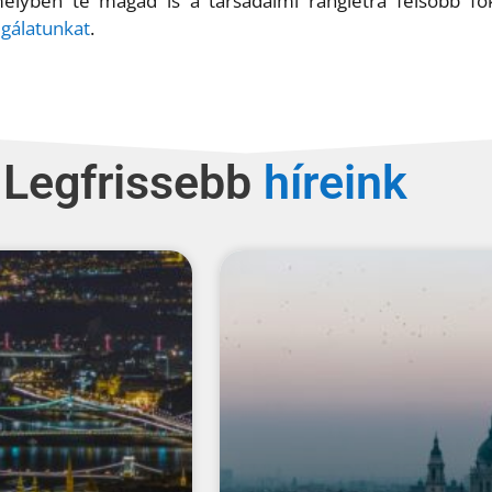
amelyben te magad is a társadalmi ranglétra felsőbb 
lgálatunkat
.
Legfrissebb