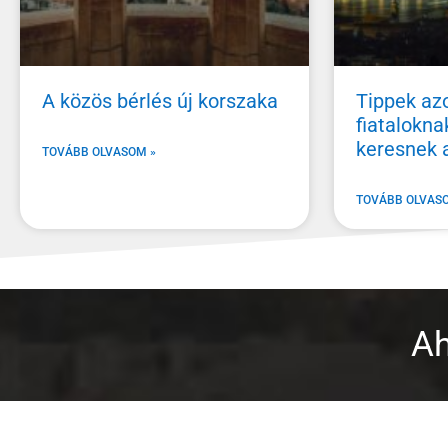
A közös bérlés új korszaka
Tippek az
fiataloknak
keresnek 
TOVÁBB OLVASOM »
TOVÁBB OLVAS
Ah