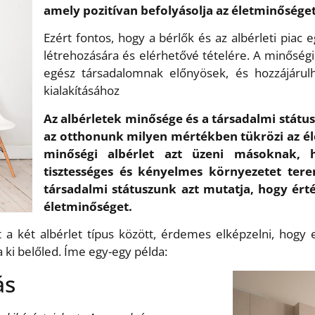
amely pozitívan befolyásolja az életminőséget
Ezért fontos, hogy a bérlők és az albérleti piac
létrehozására és elérhetővé tételére. A minőség
egész társadalomnak előnyösek, és hozzájárul
kialakításához
Az albérletek minősége és a társadalmi státu
az otthonunk milyen mértékben tükrözi az é
minőségi albérlet azt üzeni másoknak, 
tisztességes és kényelmes környezetet ter
társadalmi státuszunk azt mutatja, hogy ért
életminőséget.
két albérlet típus között, érdemes elképzelni, hogy egy
ki belőled. Íme egy-egy példa:
ás