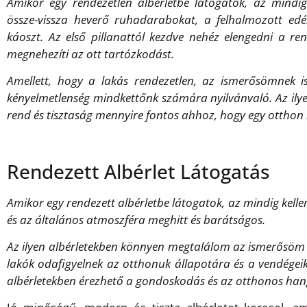
Amikor egy rendezetlen albérletbe látogatok, az mindig
össze-vissza heverő ruhadarabokat, a felhalmozott ed
káoszt. Az első pillanattól kezdve nehéz elengedni a re
megnehezíti az ott tartózkodást.
Amellett, hogy a lakás rendezetlen, az ismerősömnek is
kényelmetlenség mindkettőnk számára nyilvánvaló. Az ily
rend és tisztaság mennyire fontos ahhoz, hogy egy otthon 
Rendezett Albérlet Látogatás
Amikor egy rendezett albérletbe látogatok, az mindig kell
és az általános atmoszféra meghitt és barátságos.
Az ilyen albérletekben könnyen megtalálom az ismerősöm ál
lakók odafigyelnek az otthonuk állapotára és a vendégeikre
albérletekben érezhető a gondoskodás és az otthonos hang