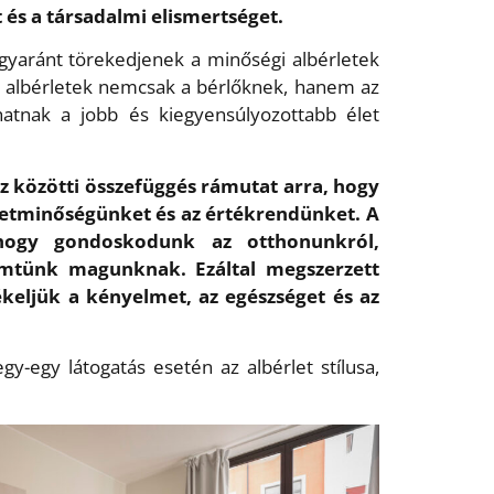
 és a társadalmi elismertséget.
 egyaránt törekedjenek a minőségi albérletek
i albérletek nemcsak a bérlőknek, hanem az
hatnak a jobb és kiegyensúlyozottabb élet
sz közötti összefüggés rámutat arra, hogy
letminőségünket és az értékrendünket. A
hogy gondoskodunk az otthonunkról,
emtünk magunknak. Ezáltal megszerzett
ékeljük a kényelmet, az egészséget és az
-egy látogatás esetén az albérlet stílusa,