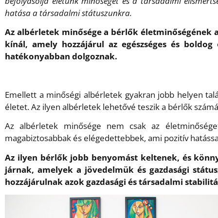
befolyásolja életünk minőségét és a társadalmi elismert
hatása a társadalmi státuszunkra.
Az albérletek minősége a bérlők életminőségének a
kínál, amely hozzájárul az egészséges és boldog
hatékonyabban dolgoznak.
Emellett a minőségi albérletek gyakran jobb helyen tal
életet. Az ilyen albérletek lehetővé teszik a bérlők szá
Az albérletek minősége nem csak az életminőséget,
magabiztosabbak és elégedettebbek, ami pozitív hatással
Az ilyen bérlők jobb benyomást keltenek, és könn
járnak, amelyek a jövedelmük és gazdasági státusz
hozzájárulnak azok gazdasági és társadalmi stabilit