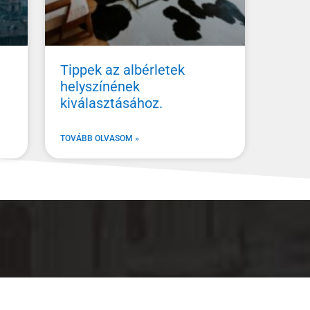
Tippek az albérletek
helyszínének
kiválasztásához.
TOVÁBB OLVASOM »