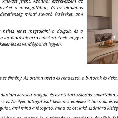
 kihívást jelent. Azonnal észreveszem az
ényeket a mosogatóban, és az általános
ndezetlenség miatti zavaró érzéseket, ami
 nehéz lehet megtalálni a dolgait, és a
en látogatások arra emlékeztetnek, hogy a
kellemes és vendégbarát legyen.
emes élmény. Az otthon tiszta és rendezett, a bútorok és d
talam keresett dolgait, és az ott tartózkodás zavartalan. A
 is. Az ilyen látogatások kellemes emlékeket hoznak, és elő
ulat, ami mind a látogató, mind az ott lakó számára kielégí