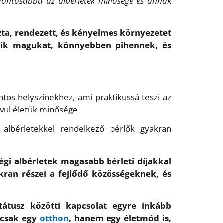
e fontosabbá az albérletek minősége és annak
zta, rendezett, és kényelmes környezetet
érzik magukat, könnyebben pihennek, és
tos helyszínekhez, ami praktikussá teszi az
avul életük minősége.
albérletekkel rendelkező bérlők gyakran
gi albérletek magasabb bérleti díjakkal
kran részei a fejlődő közösségeknek, és
tátusz közötti kapcsolat egyre inkább
mcsak egy
otthon
, hanem egy életmód is,