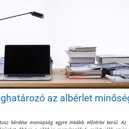
ghatározó az albérlet minősé
átusz kérdése manapság egyre inkább előtérbe kerül. Az