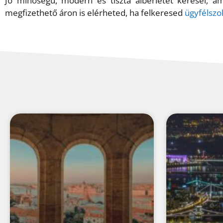
Jó minőségű, modern és tiszta albérletet keresel, 
megfizethető áron is elérheted, ha felkeresed
ügyfélszo