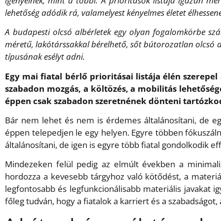
igényelnek, mint a többi. A prioritások listája igazán mé
lehetőség adódik rá, valamelyest kényelmes életet élhessen
A budapesti olcsó albérletek egy olyan fogalomkörbe szá
méretű, lakótárssakkal bérelhető, sőt bútorozatlan olcsó al
típusának esélyt adni.
Egy mai fiatal bérlő prioritásai listája élén szerep
szabadon mozgás, a költözés, a mobilitás lehetőség
éppen csak szabadon szeretnének dönteni tartózkod
Bár nem lehet és nem is érdemes általánosítani, de egy
éppen telepedjen le egy helyen. Egyre többen fókuszál
általánosítani, de igen is egyre több fiatal gondolkodik e
Mindezeken felül pedig az elmúlt években a minimal
hordozza a kevesebb tárgyhoz való kötődést, a materi
legfontosabb és legfunkcionálisabb materiális javakat i
főleg tudván, hogy a fiatalok a karriert és a szabadságo