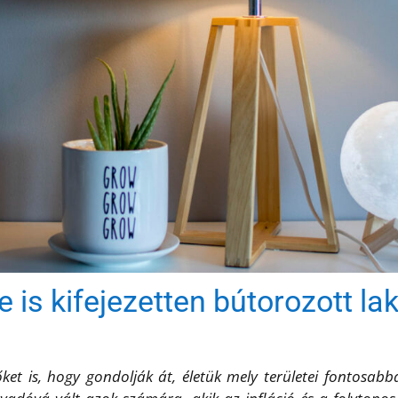
e is kifejezetten bútorozott l
lőket is, hogy gondolják át, életük mely területei fontosa