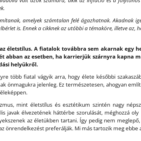
rvadóvá vált azok számára, akik az infláció és a folytonos 
ek.
mítanak, amelyek számtalan felé ágazhatnak. Akadnak igény
bérlet is. Ennek a cikknek az utóbbi a témaköre, illetve az, 
el az életstílus. A fiatalok továbbra sem akarnak egy
ét abban az esetben, ha karrierjük szárnyra kapna m
ási helyükről.
re több fiatal vágyik arra, hogy élete későbbi szakaszáb
nak önmagukra jelenleg. Ez természetesen, ahogyan említ
fféleképpen.
izmus, mint életstílus és esztétikum szintén nagy nép
ális javak élvezetének háttérbe szorulását, méghozzá o
gyekszenek az életükben tartani. Így pedig nem meglepő, h
t, az önrendelkezést preferálják. Mi más tartozik meg ebbe