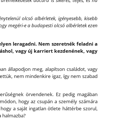
áremelkedések dacára is sikeres, teljes, és ha
telenül olcsó albérletek, igényesebb, kisebb
hogy megéri-e a budapesti olcsó albérletek ezen
 helyen leragadni. Nem szeretnék feladni a
áshol, vagy új karriert kezdenének, vagy
an állapodjon meg, alapítson családot, vagy
ettük, nem mindenkire igaz, így nem szabad
szerűségnek örvendenek. Ez pedig magában
ly módon, hogy az csupán a személy számára
ogy a saját ingatlan ötlete háttérbe szorul,
 a halmazba?