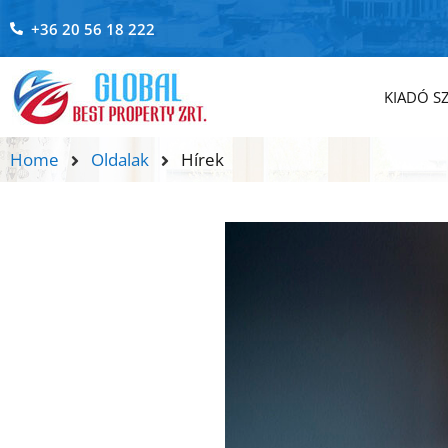
+36 20 56 18 222
KIADÓ S
Home
Oldalak
Hírek