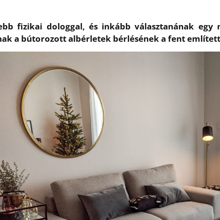
b fizikai dologgal, és inkább választanának egy m
annak a bútorozott albérletek bérlésének a fent említe