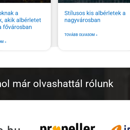
oknak a
Stílusos kis albérletek a
, akik albérletet
nagyvárosban
a fővárosban
TOVÁBB OLVASOM »
OM »
ol már olvashattál rólunk