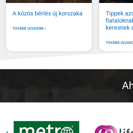
A közös bérlés új korszaka
Tippek az
fiataloknak
keresnek 
TOVÁBB OLVASOM »
TOVÁBB OLVAS
Ah