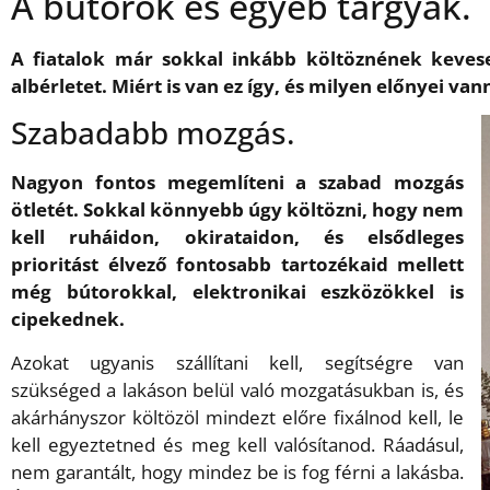
A bútorok és egyéb tárgyak.
A fiatalok már sokkal inkább költöznének keveseb
albérletet. Miért is van ez így, és milyen előnyei v
Szabadabb mozgás.
Nagyon fontos megemlíteni a szabad mozgás
ötletét. Sokkal könnyebb úgy költözni, hogy nem
kell ruháidon, okirataidon, és elsődleges
prioritást élvező fontosabb tartozékaid mellett
még bútorokkal, elektronikai eszközökkel is
cipekednek.
Azokat ugyanis szállítani kell, segítségre van
szükséged a lakáson belül való mozgatásukban is, és
akárhányszor költözöl mindezt előre fixálnod kell, le
kell egyeztetned és meg kell valósítanod. Ráadásul,
nem garantált, hogy mindez be is fog férni a lakásba.