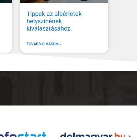
Tippek az albérletek
helyszínének
kiválasztásához.
TOVÁBB OLVASOM »