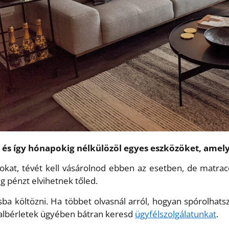
, és így hónapokig nélkülözöl egyes eszközöket, amel
kat, tévét kell vásárolnod ebben az esetben, de matracok
 pénzt elvihetnek tőled.
 költözni. Ha többet olvasnál arról, hogyan spórolhatsz 
albérletek ügyében bátran keresd
ügyfélszolgálatunkat
.