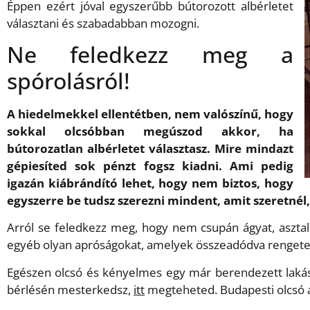
Éppen ezért jóval egyszerűbb bútorozott albérletet
választani és szabadabban mozogni.
Ne feledkezz meg a
spórolásról!
A hiedelmekkel ellentétben, nem valószínű, hogy
sokkal olcsóbban megúszod akkor, ha
bútorozatlan albérletet választasz. Mire mindazt
gépiesíted sok pénzt fogsz kiadni. Ami pedig
igazán kiábrándító lehet, hogy nem biztos, hogy
egyszerre be tudsz szerezni mindent, amit szeretnél
Arról se feledkezz meg, hogy nem csupán ágyat, asztalo
egyéb olyan apróságokat, amelyek összeadódva rengeteg
Egészen olcsó és kényelmes egy már berendezett lakásba
bérlésén mesterkedsz,
itt
megteheted. Budapesti olcsó 