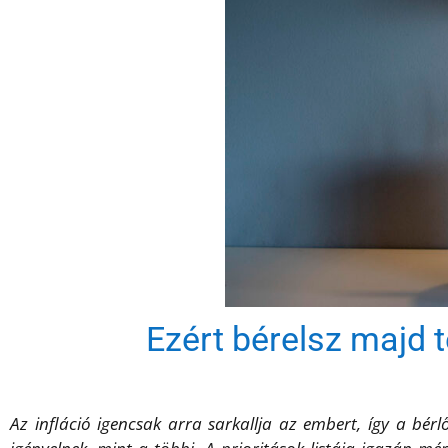
Ezért bérelsz majd t
Az infláció igencsak arra sarkallja az embert, így a bér