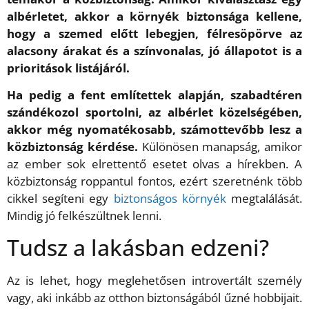
albérletet, akkor a környék biztonsága kellene,
hogy a szemed előtt lebegjen, félresöpörve az
alacsony árakat és a színvonalas, jó állapotot is a
prioritások listájáról.
Ha pedig a fent említettek alapján, szabadtéren
szándékozol sportolni, az albérlet közelségében,
akkor még nyomatékosabb, számottevőbb lesz a
közbiztonság kérdése.
Különösen manapság, amikor
az ember sok elrettentő esetet olvas a hírekben. A
közbiztonság roppantul fontos, ezért szeretnénk több
cikkel segíteni egy
biztonságos környék
megtalálását.
Mindig jó felkészültnek lenni.
Tudsz a lakásban edzeni?
Az is lehet, hogy meglehetősen introvertált személy
vagy, aki inkább az otthon biztonságából űzné hobbijait.