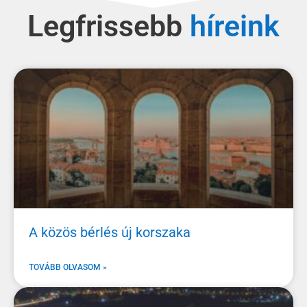
Legfrissebb
A közös bérlés új korszaka
TOVÁBB OLVASOM »