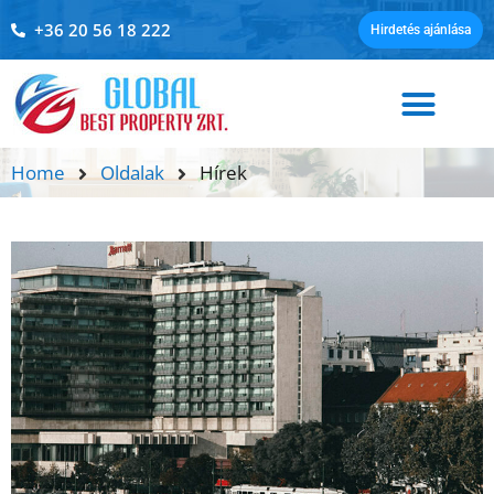
+36 20 56 18 222
Hirdetés ajánlása
Home
Oldalak
Hírek