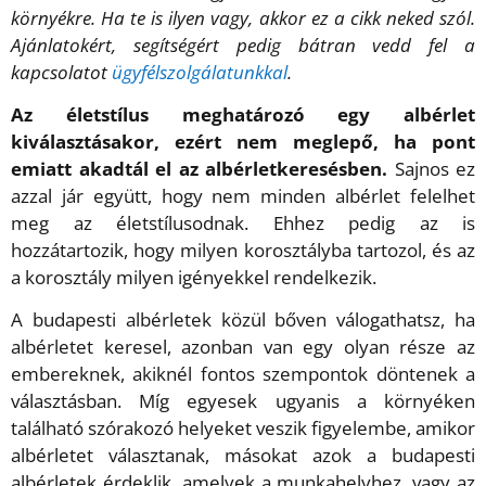
környékre. Ha te is ilyen vagy, akkor ez a cikk neked szól.
Ajánlatokért, segítségért pedig bátran vedd fel a
kapcsolatot
ügyfélszolgálatunkkal
.
Az életstílus meghatározó egy albérlet
kiválasztásakor, ezért nem meglepő, ha pont
emiatt akadtál el az albérletkeresésben.
Sajnos ez
azzal jár együtt, hogy nem minden albérlet felelhet
meg az életstílusodnak. Ehhez pedig az is
hozzátartozik, hogy milyen korosztályba tartozol, és az
a korosztály milyen igényekkel rendelkezik.
A budapesti albérletek közül bőven válogathatsz, ha
albérletet keresel, azonban van egy olyan része az
embereknek, akiknél fontos szempontok döntenek a
választásban. Míg egyesek ugyanis a környéken
található szórakozó helyeket veszik figyelembe, amikor
albérletet választanak, másokat azok a budapesti
albérletek érdeklik, amelyek a munkahelyhez, vagy az