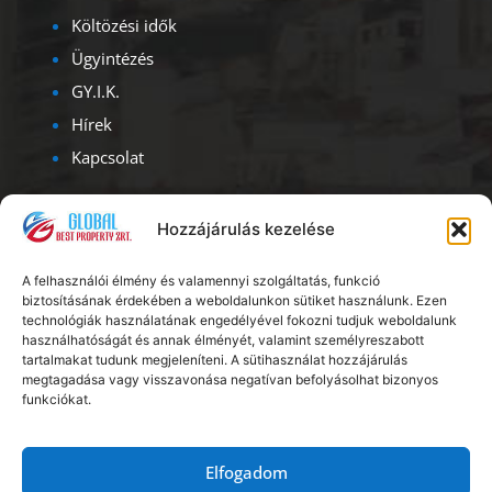
Költözési idők
Ügyintézés
GY.I.K.
Hírek
Kapcsolat
Kapcsolat
Hozzájárulás kezelése
Iroda címe – ügyfélfogadás:
A felhasználói élmény és valamennyi szolgáltatás, funkció
1093, Budapest, Lónyay u. 47.
biztosításának érdekében a weboldalunkon sütiket használunk. Ezen
Albérlet Corporation
technológiák használatának engedélyével fokozni tudjuk weboldalunk
használhatóságát és annak élményét, valamint személyreszabott
Ügyfélszolgálat: H – V: 08.00 – 20.00
tartalmakat tudunk megjeleníteni. A sütihasználat hozzájárulás
megtagadása vagy visszavonása negatívan befolyásolhat bizonyos
funkciókat.
Telefon:
+36 20 56 18 222
E-mail:
info@kiadoszobabudapest.hu
Elfogadom