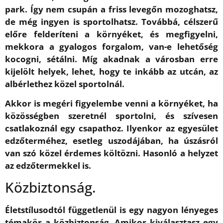
park. Így nem csupán a friss levegőn mozoghatsz,
de még ingyen is sportolhatsz. Továbbá, célszerű
előre felderíteni a környéket, és megfigyelni,
mekkora a gyalogos forgalom, van-e lehetőség
kocogni, sétálni. Míg akadnak a városban erre
kijelölt helyek, lehet, hogy te inkább az utcán, az
albérlethez közel sportolnál.
Akkor is megéri figyelembe venni a környéket, ha
közösségben szeretnél sportolni, és szívesen
csatlakoznál egy csapathoz. Ilyenkor az egyesület
edzőterméhez, esetleg uszodájában, ha úszásról
van szó közel érdemes költözni. Hasonló a helyzet
az edzőtermekkel is.
Közbiztonság.
Életstílusodtól függetlenül is egy nagyon lényeges
témakör a közbiztonság. Amikor kiválasztasz egy