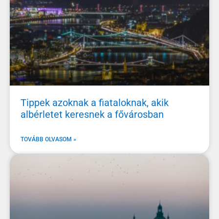
Tippek azoknak a fiataloknak, akik
albérletet keresnek a fővárosban
TOVÁBB OLVASOM »