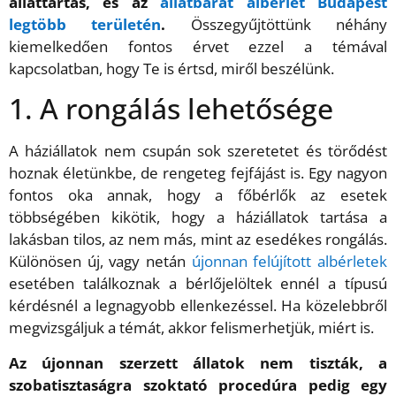
állattartás, és az
állatbarát albérlet Budapest
legtöbb területén
.
Összegyűjtöttünk néhány
kiemelkedően fontos érvet ezzel a témával
kapcsolatban, hogy Te is értsd, miről beszélünk.
1. A rongálás lehetősége
A háziállatok nem csupán sok szeretetet és törődést
hoznak életünkbe, de rengeteg fejfájást is. Egy nagyon
fontos oka annak, hogy a főbérlők az esetek
többségében kikötik, hogy a háziállatok tartása a
lakásban tilos, az nem más, mint az esedékes rongálás.
Különösen új, vagy netán
újonnan felújított albérletek
esetében találkoznak a bérlőjelöltek ennél a típusú
kérdésnél a legnagyobb ellenkezéssel. Ha közelebbről
megvizsgáljuk a témát, akkor felismerhetjük, miért is.
Az újonnan szerzett állatok nem tiszták, a
szobatisztaságra szoktató procedúra pedig egy