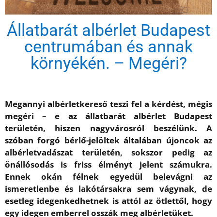
Állatbarát albérlet Budapest
centrumában és annak
környékén. – Megéri?
Megannyi albérletkereső teszi fel a kérdést, mégis
megéri – e az állatbarát albérlet Budapest
területén, hiszen nagyvárosról beszélünk. A
szóban forgó bérlő-jelöltek általában újoncok az
albérletvadászat területén, sokszor pedig az
önállósodás is friss élményt jelent számukra.
Ennek okán félnek egyedül belevágni az
ismeretlenbe és lakótársakra sem vágynak, de
esetleg idegenkedhetnek is attól az ötlettől, hogy
egy idegen emberrel osszák meg albérletüket.