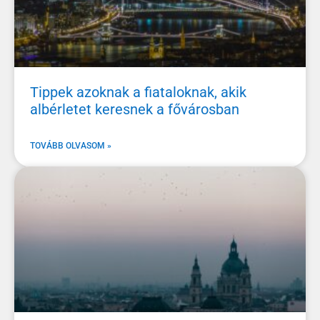
Tippek azoknak a fiataloknak, akik
albérletet keresnek a fővárosban
TOVÁBB OLVASOM »