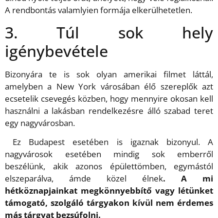
A rendbontás valamlyien formája elkerülhetetlen.
3. Túl sok hely
igénybevétele
Bizonyára te is sok olyan amerikai filmet láttál,
amelyben a New York városában élő szereplők azt
ecsetelik csevegés közben, hogy mennyire okosan kell
használni a lakásban rendelkezésre álló szabad teret
egy nagyvárosban.
Ez Budapest esetében is igaznak bizonyul. A
nagyvárosok esetében mindig sok emberről
beszélünk, akik azonos épülettömben, egymástól
elszeparálva, ámde közel élnek
. A mi
hétköznapjainkat megkönnyebbítő vagy létünket
támogató, szolgáló tárgyakon kívül nem érdemes
más tárgyat bezsúfolni.