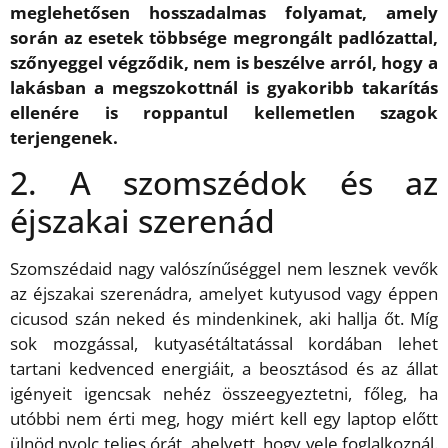
meglehetősen hosszadalmas folyamat, amely
során az esetek többsége megrongált padlózattal,
szőnyeggel végződik, nem is beszélve arról, hogy a
lakásban a megszokottnál is gyakoribb takarítás
ellenére is roppantul kellemetlen szagok
terjengenek.
2. A szomszédok és az
éjszakai szerenád
Szomszédaid nagy valószínűséggel nem lesznek vevők
az éjszakai szerenádra, amelyet kutyusod vagy éppen
cicusod szán neked és mindenkinek, aki hallja őt. Míg
sok mozgással, kutyasétáltatással kordában lehet
tartani kedvenced energiáit, a beosztásod és az állat
igényeit igencsak nehéz összeegyeztetni, főleg, ha
utóbbi nem érti meg, hogy miért kell egy laptop előtt
ülnöd nyolc teljes órát, ahelyett, hogy vele foglalkoznál.