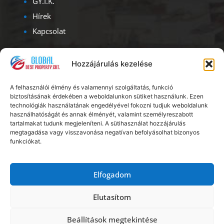
GY.I.K.
Hírek
Kapcsolat
Kapcsolat
Hozzájárulás kezelése
Iroda címe – ügyfélfogadás:
A felhasználói élmény és valamennyi szolgáltatás, funkció
1093, Budapest, Lónyay u. 47.
biztosításának érdekében a weboldalunkon sütiket használunk. Ezen
Albérlet Corporation
technológiák használatának engedélyével fokozni tudjuk weboldalunk
használhatóságát és annak élményét, valamint személyreszabott
Ügyfélszolgálat: H – V: 08.00 – 20.00
tartalmakat tudunk megjeleníteni. A sütihasználat hozzájárulás
megtagadása vagy visszavonása negatívan befolyásolhat bizonyos
funkciókat.
Telefon:
+36 20 56 18 222
E-mail:
info@kiadoszobabudapest.hu
Elfogadom
Elutasítom
Copyright © Global Best Property Zrt.
Impresszum
Beállítások megtekintése
|
Adatvédelem
|
Általános szerződési feltételek