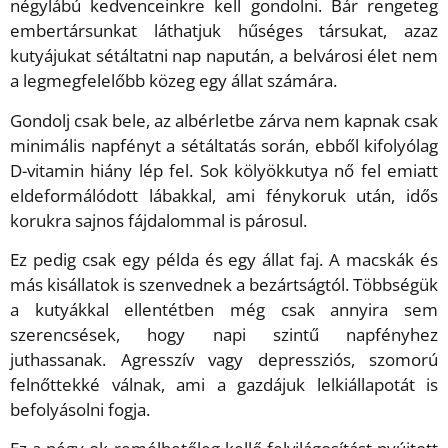
négylábú kedvenceinkre kell gondolni. Bár rengeteg
embertársunkat láthatjuk hűséges társukat, azaz
kutyájukat sétáltatni nap napután, a belvárosi élet nem
a legmegfelelőbb közeg egy állat számára.
Gondolj csak bele, az albérletbe zárva nem kapnak csak
minimális napfényt a sétáltatás során, ebből kifolyólag
D-vitamin hiány lép fel. Sok kölyökkutya nő fel emiatt
eldeformálódott lábakkal, ami fénykoruk után, idős
korukra sajnos fájdalommal is párosul.
Ez pedig csak egy példa és egy állat faj. A macskák és
más kisállatok is szenvednek a bezártságtól. Többségük
a kutyákkal ellentétben még csak annyira sem
szerencsések, hogy napi szintű napfényhez
juthassanak. Agresszív vagy depressziós, szomorú
felnőttekké válnak, ami a gazdájuk lelkiállapotát is
befolyásolni fogja.