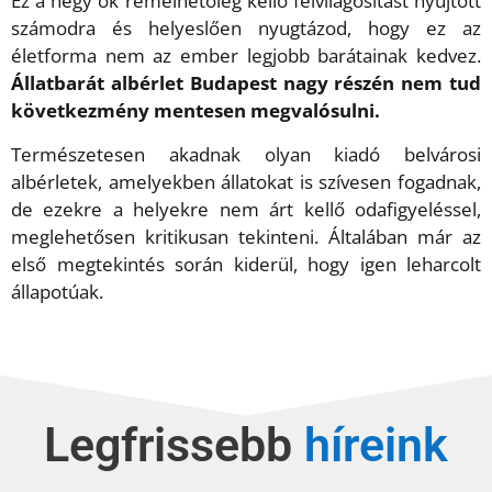
Ez a négy ok remélhetőleg kellő felvilágosítást nyújtott
számodra és helyeslően nyugtázod, hogy ez az
életforma nem az ember legjobb barátainak kedvez.
Állatbarát albérlet Budapest nagy részén nem tud
következmény mentesen megvalósulni.
Természetesen akadnak olyan kiadó belvárosi
albérletek, amelyekben állatokat is szívesen fogadnak,
de ezekre a helyekre nem árt kellő odafigyeléssel,
meglehetősen kritikusan tekinteni. Általában már az
első megtekintés során kiderül, hogy igen leharcolt
állapotúak.
Legfrissebb