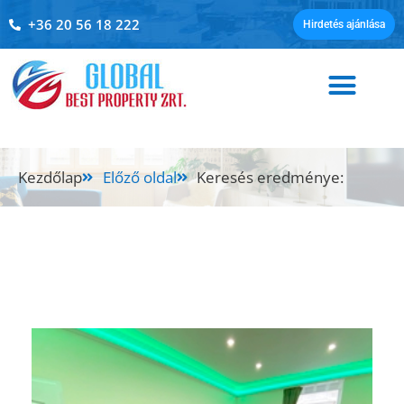
+36 20 56 18 222
Hirdetés ajánlása
Kezdőlap
Előző oldal
Keresés eredménye: