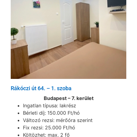
Rákóczi út 64. – 1. szoba
Budapest – 7. kerület
Ingatlan típusa: lakrész
Bérleti díj: 150.000 Ft/hó
Változó rezsi: mérőóra szerint
Fix rezsi: 25.000 Ft/hó
Költözhet: max. 2 fő