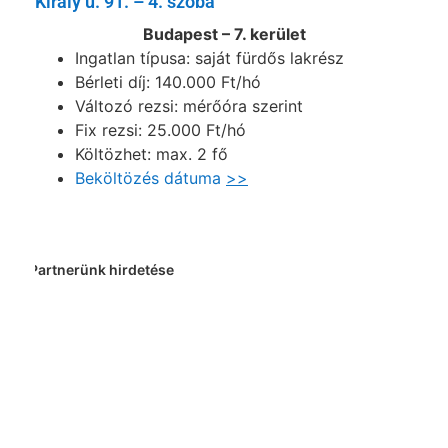
Király u. 91. – 4. szoba
Budapest – 7. kerület
Ingatlan típusa: saját fürdős lakrész
Bérleti díj: 140.000 Ft/hó
Változó rezsi: mérőóra szerint
Fix rezsi: 25.000 Ft/hó
Költözhet: max. 2 fő
Beköltözés dátuma
>>