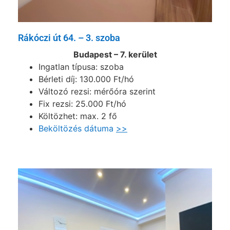
Rákóczi út 64. – 3. szoba
Budapest – 7. kerület
Ingatlan típusa: szoba
Bérleti díj: 130.000 Ft/hó
Változó rezsi: mérőóra szerint
Fix rezsi: 25.000 Ft/hó
Költözhet: max. 2 fő
Beköltözés dátuma
>>