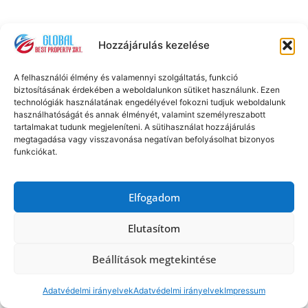
Hozzájárulás kezelése
A felhasználói élmény és valamennyi szolgáltatás, funkció
biztosításának érdekében a weboldalunkon sütiket használunk. Ezen
technológiák használatának engedélyével fokozni tudjuk weboldalunk
használhatóságát és annak élményét, valamint személyreszabott
tartalmakat tudunk megjeleníteni. A sütihasználat hozzájárulás
megtagadása vagy visszavonása negatívan befolyásolhat bizonyos
funkciókat.
Elfogadom
Elutasítom
Rumbach. S. u. 10. – 3-as szoba
Beállítások megtekintése
Budapest – 7. kerület
Ingatlan típusa: szoba
Adatvédelmi irányelvek
Adatvédelmi irányelvek
Impressum
Bérleti díj: 125.000 Ft/hó