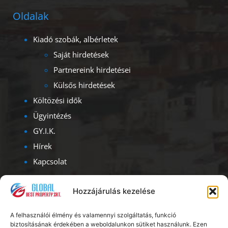
Oldalak
Kiadó szobák, albérletek
Saját hirdetések
Partnereink hirdetései
Külsős hirdetések
Költözési idők
Ügyintézés
GY.I.K.
Hírek
Kapcsolat
Kapcsolat
Hozzájárulás kezelése
Iroda címe – ügyfélfogadás:
A felhasználói élmény és valamennyi szolgáltatás, funkció
1093, Budapest, Lónyay u. 47.
biztosításának érdekében a weboldalunkon sütiket használunk. Ezen