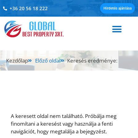
+36 20 56 18 222
Hirdetés ajánlása
Kezdőlap
Előző oldal
Keresés eredménye:
A keresett oldal nem található. Próbálja meg
finomítani a keresést vagy használja a fenti
navigációt, hogy megtalálja a bejegyzést.